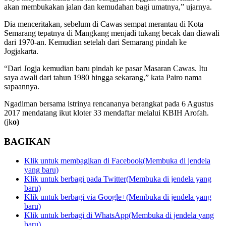
akan membukakan jalan dan kemudahan bagi umatnya,” ujarnya.
Dia menceritakan, sebelum di Cawas sempat merantau di Kota
Semarang tepatnya di Mangkang menjadi tukang becak dan diawali
dari 1970-an. Kemudian setelah dari Semarang pindah ke
Jogjakarta.
“Dari Jogja kemudian baru pindah ke pasar Masaran Cawas. Itu
saya awali dari tahun 1980 hingga sekarang,” kata Pairo nama
sapaannya.
Ngadiman bersama istrinya rencananya berangkat pada 6 Agustus
2017 mendatang ikut kloter 33 mendaftar melalui KBIH Arofah.
(jk
o)
BAGIKAN
Klik untuk membagikan di Facebook(Membuka di jendela
yang baru)
Klik untuk berbagi pada Twitter(Membuka di jendela yang
baru)
Klik untuk berbagi via Google+(Membuka di jendela yang
baru)
Klik untuk berbagi di WhatsApp(Membuka di jendela yang
baru)