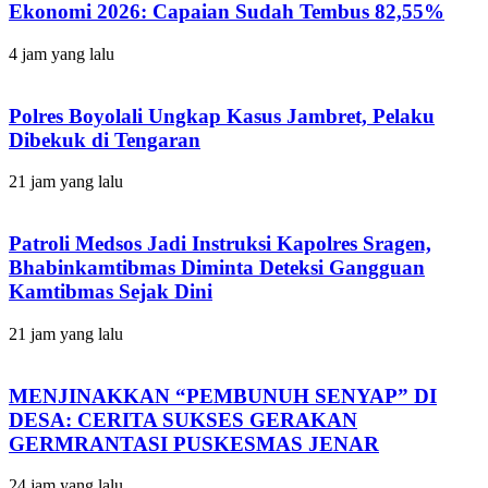
Ekonomi 2026: Capaian Sudah Tembus 82,55%
4 jam yang lalu
Polres Boyolali Ungkap Kasus Jambret, Pelaku
Dibekuk di Tengaran
21 jam yang lalu
Patroli Medsos Jadi Instruksi Kapolres Sragen,
Bhabinkamtibmas Diminta Deteksi Gangguan
Kamtibmas Sejak Dini
21 jam yang lalu
MENJINAKKAN “PEMBUNUH SENYAP” DI
DESA: CERITA SUKSES GERAKAN
GERMRANTASI PUSKESMAS JENAR
24 jam yang lalu