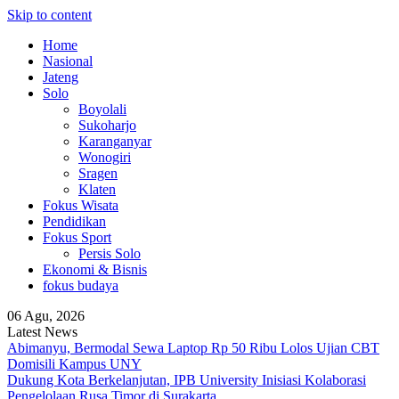
Skip to content
Home
Nasional
Jateng
Solo
Boyolali
Sukoharjo
Karanganyar
Wonogiri
Sragen
Klaten
Fokus Wisata
Pendidikan
Fokus Sport
Persis Solo
Ekonomi & Bisnis
fokus budaya
06 Agu, 2026
Latest News
Abimanyu, Bermodal Sewa Laptop Rp 50 Ribu Lolos Ujian CBT
Domisili Kampus UNY
Dukung Kota Berkelanjutan, IPB University Inisiasi Kolaborasi
Pengelolaan Rusa Timor di Surakarta