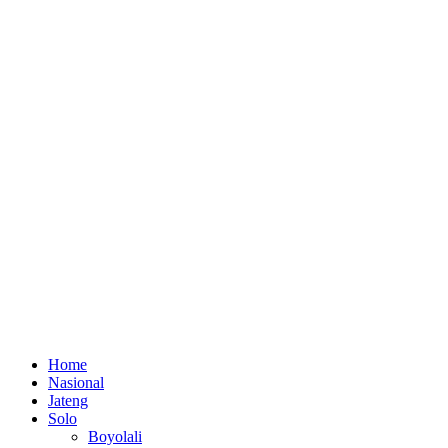
Home
Nasional
Jateng
Solo
Boyolali