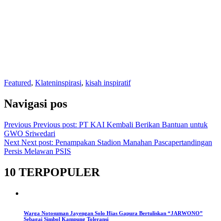
Featured
,
Klaten
inspirasi
,
kisah inspiratif
Navigasi pos
Previous
Previous post:
PT KAI Kembali Berikan Bantuan untuk
GWO Sriwedari
Next
Next post:
Penampakan Stadion Manahan Pascapertandingan
Persis Melawan PSIS
10 TERPOPULER
Warga Notosuman Jayengan Solo Hias Gapura Bertuliskan “JARWONO”
Sebagai Simbol Kampung Toleransi