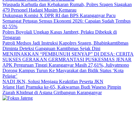
Waspada Karhutla dan Kebakaran Rumah, Polres Sragen Siagakan
479 Personel Hadapi Musim Kemarau
Dukungan Komisi X DPR RI dan BPS Karanganyar Pacu
Semangat Petugas Sensus Ekonomi 2026: Capaian Sudah Tembus
82,55%
Polres Boyolali Ungkap Kasus Jambret, Pelaku Dibekuk di
Tengaran
Patroli Medsos Jadi Instruksi Kapolres Sragen, Bhabinkamtibmas
Diminta Deteksi Gangguan Kamtibmas Sejak Dini
MENJINAKKAN “PEMBUNUH SENYAP” DI DESA: CERITA
SUKSES GERAKAN GERMRANTASI PUSKESMAS JENAR
APK Perguruan Tinggi Karanganyar Masih 27,61%, Juliyatmono
Dorong Kampus Turun Ke Masyarakat dan Bidik Status ‘Kota
Pelajar’
NADI JKN, Solusi Menjaga Keaktifan Peserta JKN
Jelang Hari Pramuka ke-65, Kakwarnas Budi Waseso Pimpin
Ziarah Khidmat di Astana Giribangun Karanganyar