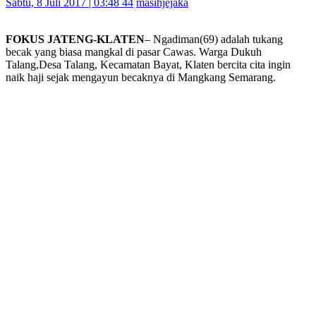
Sabtu, 8 Juli 2017 | 03:48 44
masihjejaka
FOKUS JATENG-KLATEN
– Ngadiman(69) adalah tukang
becak yang biasa mangkal di pasar Cawas. Warga Dukuh
Talang,Desa Talang, Kecamatan Bayat, Klaten bercita cita ingin
naik haji sejak mengayun becaknya di Mangkang Semarang.