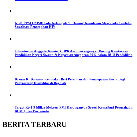
KKN PPM UNISRI Solo Kelompok 99 Dorong Kesadaran Masyarakat melalui
Sosialisasi Pencegahan HIV
Juliyatmono Anggota Komisi X DPR Asal Karanganyar Dorong Kesetaraan
Pendidikan Negeri-Swasta & Kepastian Anggaran 20% dalam RUU Pendidikan
Baznas RI Bersama Kemnaker Beri Pelatihan dan Penempatan Kerja Bagi
Penyandang Disabilitas di Boyolali
Target Rp 1,9 Miliar Meleset: PMI Karanganyar Soroti Kontribusi Perusahaan,
BUMD, dan Pariwisata
BERITA TERBARU