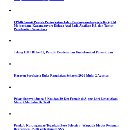
FPMK Soroti Proyek Peningkatan Jalan Bendungan–Jenggrik Rp 4,7 M
Mojogedang Karanganyar: Diduga Asal Jadi, Abaikan K3, dan Tuntut
Penghentian Sementara
Jelang HUT RI ke-81, Perajin Bendera dan Umbul-umbul Panen Cuan
Keraton Surakarta Buka Rangkaian Sekaten 2026 Mulai 2 Agustus
Pelari Spanyol Juara 5 Km dan 30 Km Female di Ajang Lari Lintas Alam
Merapi Merbabu De Trail
Pemkab Karanganyar Tegaskan Zero Selection: Waspada Modus Penipuan
Rekrutmen RSUD oleh Oknum ASN