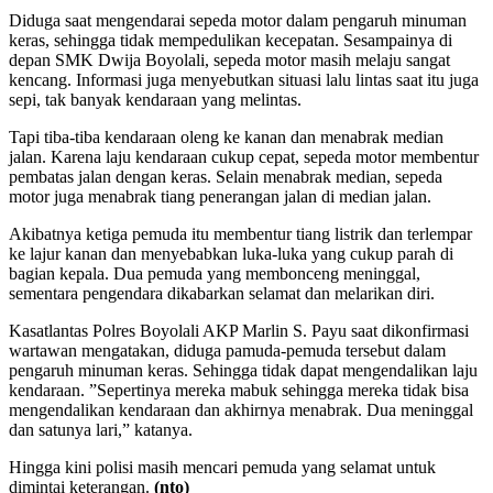
Diduga saat mengendarai sepeda motor dalam pengaruh minuman
keras, sehingga tidak mempedulikan kecepatan. Sesampainya di
depan SMK Dwija Boyolali, sepeda motor masih melaju sangat
kencang. Informasi juga menyebutkan situasi lalu lintas saat itu juga
sepi, tak banyak kendaraan yang melintas.
Tapi tiba-tiba kendaraan oleng ke kanan dan menabrak median
jalan. Karena laju kendaraan cukup cepat, sepeda motor membentur
pembatas jalan dengan keras. Selain menabrak median, sepeda
motor juga menabrak tiang penerangan jalan di median jalan.
Akibatnya ketiga pemuda itu membentur tiang listrik dan terlempar
ke lajur kanan dan menyebabkan luka-luka yang cukup parah di
bagian kepala. Dua pemuda yang membonceng meninggal,
sementara pengendara dikabarkan selamat dan melarikan diri.
Kasatlantas Polres Boyolali AKP Marlin S. Payu saat dikonfirmasi
wartawan mengatakan, diduga pamuda-pemuda tersebut dalam
pengaruh minuman keras. Sehingga tidak dapat mengendalikan laju
kendaraan. ”Sepertinya mereka mabuk sehingga mereka tidak bisa
mengendalikan kendaraan dan akhirnya menabrak. Dua meninggal
dan satunya lari,” katanya.
Hingga kini polisi masih mencari pemuda yang selamat untuk
dimintai keterangan.
(nto)