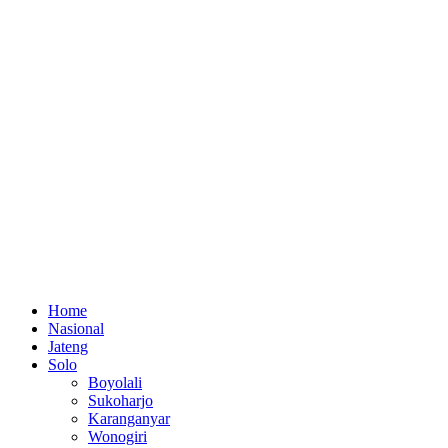
Home
Nasional
Jateng
Solo
Boyolali
Sukoharjo
Karanganyar
Wonogiri