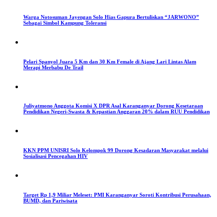
Warga Notosuman Jayengan Solo Hias Gapura Bertuliskan “JARWONO”
Sebagai Simbol Kampung Toleransi
Pelari Spanyol Juara 5 Km dan 30 Km Female di Ajang Lari Lintas Alam
Merapi Merbabu De Trail
Juliyatmono Anggota Komisi X DPR Asal Karanganyar Dorong Kesetaraan
Pendidikan Negeri-Swasta & Kepastian Anggaran 20% dalam RUU Pendidikan
KKN PPM UNISRI Solo Kelompok 99 Dorong Kesadaran Masyarakat melalui
Sosialisasi Pencegahan HIV
Target Rp 1,9 Miliar Meleset: PMI Karanganyar Soroti Kontribusi Perusahaan,
BUMD, dan Pariwisata