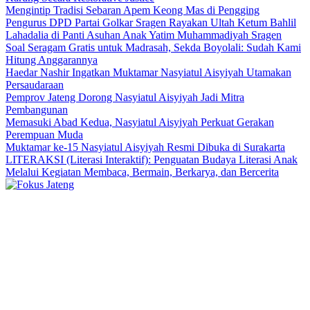
Mengintip Tradisi Sebaran Apem Keong Mas di Pengging
Pengurus DPD Partai Golkar Sragen Rayakan Ultah Ketum Bahlil
Lahadalia di Panti Asuhan Anak Yatim Muhammadiyah Sragen
Soal Seragam Gratis untuk Madrasah, Sekda Boyolali: Sudah Kami
Hitung Anggarannya
Haedar Nashir Ingatkan Muktamar Nasyiatul Aisyiyah Utamakan
Persaudaraan
Pemprov Jateng Dorong Nasyiatul Aisyiyah Jadi Mitra
Pembangunan
Memasuki Abad Kedua, Nasyiatul Aisyiyah Perkuat Gerakan
Perempuan Muda
Muktamar ke-15 Nasyiatul Aisyiyah Resmi Dibuka di Surakarta
LITERAKSI (Literasi Interaktif): Penguatan Budaya Literasi Anak
Melalui Kegiatan Membaca, Bermain, Berkarya, dan Bercerita