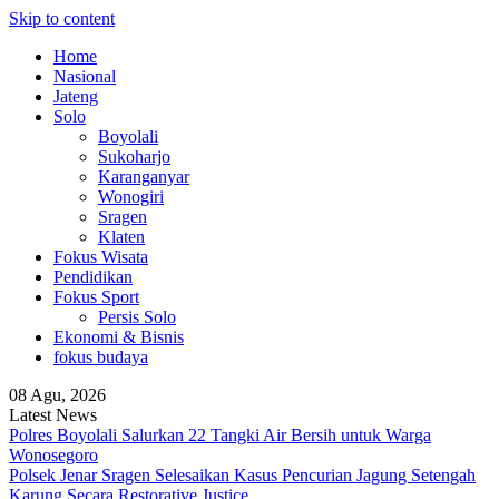
Skip to content
Home
Nasional
Jateng
Solo
Boyolali
Sukoharjo
Karanganyar
Wonogiri
Sragen
Klaten
Fokus Wisata
Pendidikan
Fokus Sport
Persis Solo
Ekonomi & Bisnis
fokus budaya
08 Agu, 2026
Latest News
Polres Boyolali Salurkan 22 Tangki Air Bersih untuk Warga
Wonosegoro
Polsek Jenar Sragen Selesaikan Kasus Pencurian Jagung Setengah
Karung Secara Restorative Justice