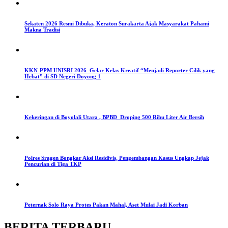
Sekaten 2026 Resmi Dibuka, Keraton Surakarta Ajak Masyarakat Pahami
Makna Tradisi
KKN-PPM UNISRI 2026 Gelar Kelas Kreatif “Menjadi Reporter Cilik yang
Hebat” di SD Negeri Doyong 1
Kekeringan di Boyolali Utara , BPBD Droping 500 Ribu Liter Air Bersih
Polres Sragen Bongkar Aksi Residivis, Pengembangan Kasus Ungkap Jejak
Pencurian di Tiga TKP
Peternak Solo Raya Protes Pakan Mahal, Aset Mulai Jadi Korban
BERITA TERBARU