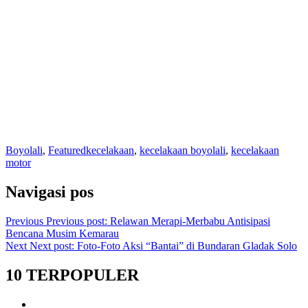
Boyolali
,
Featured
kecelakaan
,
kecelakaan boyolali
,
kecelakaan
motor
Navigasi pos
Previous
Previous post:
Relawan Merapi-Merbabu Antisipasi
Bencana Musim Kemarau
Next
Next post:
Foto-Foto Aksi “Bantai” di Bundaran Gladak Solo
10 TERPOPULER