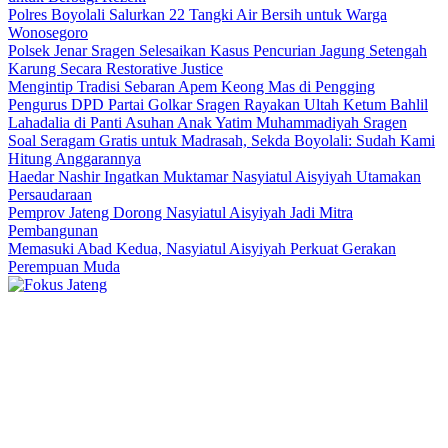
Polres Boyolali Salurkan 22 Tangki Air Bersih untuk Warga
Wonosegoro
Polsek Jenar Sragen Selesaikan Kasus Pencurian Jagung Setengah
Karung Secara Restorative Justice
Mengintip Tradisi Sebaran Apem Keong Mas di Pengging
Pengurus DPD Partai Golkar Sragen Rayakan Ultah Ketum Bahlil
Lahadalia di Panti Asuhan Anak Yatim Muhammadiyah Sragen
Soal Seragam Gratis untuk Madrasah, Sekda Boyolali: Sudah Kami
Hitung Anggarannya
Haedar Nashir Ingatkan Muktamar Nasyiatul Aisyiyah Utamakan
Persaudaraan
Pemprov Jateng Dorong Nasyiatul Aisyiyah Jadi Mitra
Pembangunan
Memasuki Abad Kedua, Nasyiatul Aisyiyah Perkuat Gerakan
Perempuan Muda