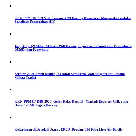
KKN PPM UNISRI Solo Kelompok 99 Dorong Kesadaran Masyarakat melalui
Sosialisasi Pencegahan HIV
Target Rp 1,9 Miliar Meleset: PMI Karanganyar Soroti Kontribusi Perusahaan,
BUMD, dan Pariwisata
Sekaten 2026 Resmi Dibuka, Keraton Surakarta Ajak Masyarakat Pahami
Makna Tradisi
KKN-PPM UNISRI 2026 Gelar Kelas Kreatif “Menjadi Reporter Cilik yang
Hebat” di SD Negeri Doyong 1
Kekeringan di Boyolali Utara , BPBD Droping 500 Ribu Liter Air Bersih