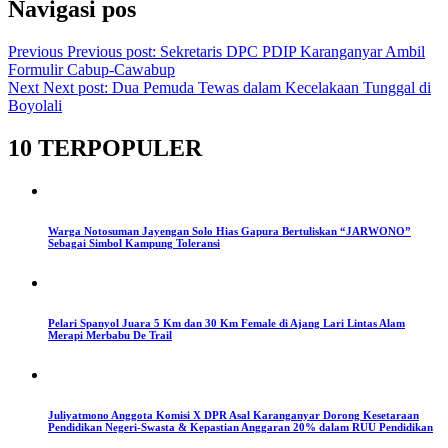
Navigasi pos
Previous
Previous post:
Sekretaris DPC PDIP Karanganyar Ambil
Formulir Cabup-Cawabup
Next
Next post:
Dua Pemuda Tewas dalam Kecelakaan Tunggal di
Boyolali
10 TERPOPULER
Warga Notosuman Jayengan Solo Hias Gapura Bertuliskan “JARWONO”
Sebagai Simbol Kampung Toleransi
Pelari Spanyol Juara 5 Km dan 30 Km Female di Ajang Lari Lintas Alam
Merapi Merbabu De Trail
Juliyatmono Anggota Komisi X DPR Asal Karanganyar Dorong Kesetaraan
Pendidikan Negeri-Swasta & Kepastian Anggaran 20% dalam RUU Pendidikan