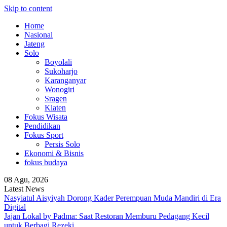
Skip to content
Home
Nasional
Jateng
Solo
Boyolali
Sukoharjo
Karanganyar
Wonogiri
Sragen
Klaten
Fokus Wisata
Pendidikan
Fokus Sport
Persis Solo
Ekonomi & Bisnis
fokus budaya
08 Agu, 2026
Latest News
Nasyiatul Aisyiyah Dorong Kader Perempuan Muda Mandiri di Era
Digital
Jajan Lokal by Padma: Saat Restoran Memburu Pedagang Kecil
untuk Berbagi Rezeki