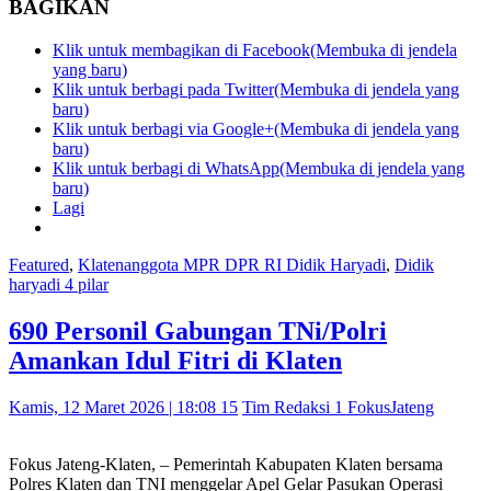
BAGIKAN
Klik untuk membagikan di Facebook(Membuka di jendela
yang baru)
Klik untuk berbagi pada Twitter(Membuka di jendela yang
baru)
Klik untuk berbagi via Google+(Membuka di jendela yang
baru)
Klik untuk berbagi di WhatsApp(Membuka di jendela yang
baru)
Lagi
Featured
,
Klaten
anggota MPR DPR RI Didik Haryadi
,
Didik
haryadi 4 pilar
690 Personil Gabungan TNi/Polri
Amankan Idul Fitri di Klaten
Kamis, 12 Maret 2026 | 18:08 15
Tim Redaksi 1 FokusJateng
Fokus Jateng-Klaten, – Pemerintah Kabupaten Klaten bersama
Polres Klaten dan TNI menggelar Apel Gelar Pasukan Operasi