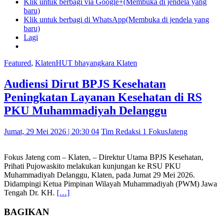
Klik untuk berbagi via Google+(Membuka di jendela yang
baru)
Klik untuk berbagi di WhatsApp(Membuka di jendela yang
baru)
Lagi
Featured
,
Klaten
HUT bhayangkara Klaten
Audiensi Dirut BPJS Kesehatan
Peningkatan Layanan Kesehatan di RS
PKU Muhammadiyah Delanggu
Jumat, 29 Mei 2026 | 20:30 04
Tim Redaksi 1 FokusJateng
Fokus Jateng com – Klaten, – Direktur Utama BPJS Kesehatan,
Prihati Pujowaskito melakukan kunjungan ke RSU PKU
Muhammadiyah Delanggu, Klaten, pada Jumat 29 Mei 2026.
Didampingi Ketua Pimpinan Wilayah Muhammadiyah (PWM) Jawa
Tengah Dr. KH.
[…]
BAGIKAN