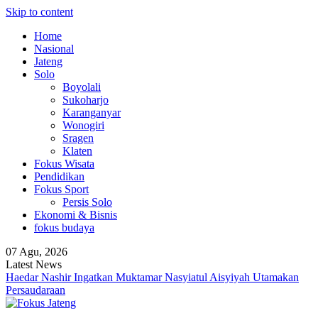
Skip to content
Home
Nasional
Jateng
Solo
Boyolali
Sukoharjo
Karanganyar
Wonogiri
Sragen
Klaten
Fokus Wisata
Pendidikan
Fokus Sport
Persis Solo
Ekonomi & Bisnis
fokus budaya
07 Agu, 2026
Latest News
Haedar Nashir Ingatkan Muktamar Nasyiatul Aisyiyah Utamakan
Persaudaraan
Pemprov Jateng Dorong Nasyiatul Aisyiyah Jadi Mitra
Pembangunan
Memasuki Abad Kedua, Nasyiatul Aisyiyah Perkuat Gerakan