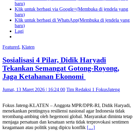
baru)
Klik untuk berbagi via Google+(Membuka di jendela yang
baru)
Klik untuk berbagi di WhatsApp(Membuka di jendela yang
baru)
Lagi
Featured
,
Klaten
Sosialisasi 4 Pilar, Didik Haryadi
Tekankan Semangat Gotong-Royong,
Jaga Ketahanan Ekonomi
Jumat, 13 Maret 2026 | 16:24 00
Tim Redaksi 1 FokusJateng
Fokus Jateng-KLATEN – Anggota MPR/DPR-RI, Didik Haryadi,
menekankan pentingnya resiliensi nasional agar Indonesia tidak
terombang-ambing oleh hegemoni global. Masyarakat diminta tetap
menjaga persatuan dan kesatuan serta tidak terprovokasi sentimen
keagamaan atau politik yang dipicu konflik
[…]