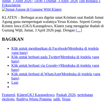
Jumat, 3 April 2026 | 14:06 13
Jumat, 3 April, 2026
Tim Redaksi 1
FokusJateng
KLATEN – Berbagai acara digelar umat Kristiani saat ibadah Jumat
Agung guna memperingati wafatnya Yesus Kristus. Seperti Gereja
Kristen Jawa (GKJ) Karangdowo, Klaten yang menggelar ibadah di
Gunung Wijil, Jumat, 3 April 2026 pagi. Dengan
[…]
BAGIKAN
Klik untuk membagikan di Facebook(Membuka di jendela
yang baru)
Klik untuk berbagi pada Twitter(Membuka di jendela yang
baru)
Klik untuk berbagi via Google+(Membuka di jendela yang
baru)
Klik untuk berbagi di WhatsApp(Membuka di jendela yang
baru)
Lagi
Featured
,
Klaten
GKJ Karangdowo
,
Paskah 2026
,
pertobatan
ekologis
,
Raditya Wisnu Pratama
,
salib
,
Yesus