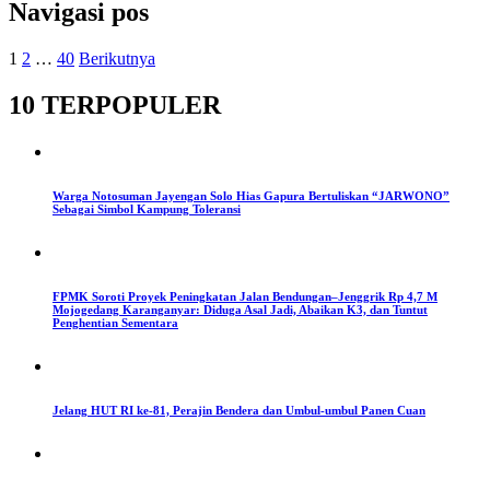
Navigasi pos
1
2
…
40
Berikutnya
10 TERPOPULER
Warga Notosuman Jayengan Solo Hias Gapura Bertuliskan “JARWONO”
Sebagai Simbol Kampung Toleransi
FPMK Soroti Proyek Peningkatan Jalan Bendungan–Jenggrik Rp 4,7 M
Mojogedang Karanganyar: Diduga Asal Jadi, Abaikan K3, dan Tuntut
Penghentian Sementara
Jelang HUT RI ke-81, Perajin Bendera dan Umbul-umbul Panen Cuan