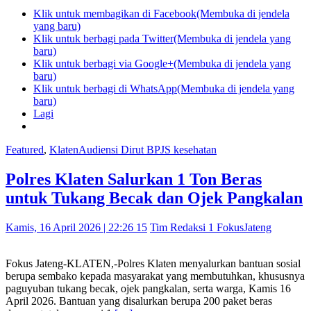
Klik untuk membagikan di Facebook(Membuka di jendela
yang baru)
Klik untuk berbagi pada Twitter(Membuka di jendela yang
baru)
Klik untuk berbagi via Google+(Membuka di jendela yang
baru)
Klik untuk berbagi di WhatsApp(Membuka di jendela yang
baru)
Lagi
Featured
,
Klaten
Audiensi Dirut BPJS kesehatan
Polres Klaten Salurkan 1 Ton Beras
untuk Tukang Becak dan Ojek Pangkalan
Kamis, 16 April 2026 | 22:26 15
Tim Redaksi 1 FokusJateng
Fokus Jateng-KLATEN,-Polres Klaten menyalurkan bantuan sosial
berupa sembako kepada masyarakat yang membutuhkan, khususnya
paguyuban tukang becak, ojek pangkalan, serta warga, Kamis 16
April 2026. Bantuan yang disalurkan berupa 200 paket beras