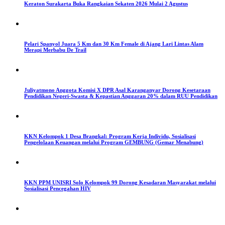
Keraton Surakarta Buka Rangkaian Sekaten 2026 Mulai 2 Agustus
Pelari Spanyol Juara 5 Km dan 30 Km Female di Ajang Lari Lintas Alam
Merapi Merbabu De Trail
Juliyatmono Anggota Komisi X DPR Asal Karanganyar Dorong Kesetaraan
Pendidikan Negeri-Swasta & Kepastian Anggaran 20% dalam RUU Pendidikan
KKN Kelompok 1 Desa Brangkal: Program Kerja Individu, Sosialisasi
Pengelolaan Keuangan melalui Program GEMBUNG (Gemar Menabung)
KKN PPM UNISRI Solo Kelompok 99 Dorong Kesadaran Masyarakat melalui
Sosialisasi Pencegahan HIV