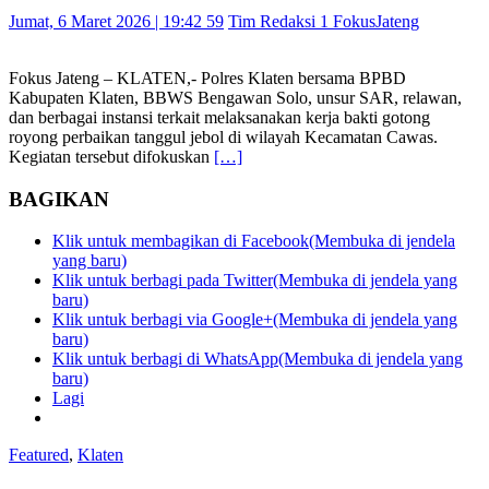
Jumat, 6 Maret 2026 | 19:42 59
Tim Redaksi 1 FokusJateng
Fokus Jateng – KLATEN,- Polres Klaten bersama BPBD
Kabupaten Klaten, BBWS Bengawan Solo, unsur SAR, relawan,
dan berbagai instansi terkait melaksanakan kerja bakti gotong
royong perbaikan tanggul jebol di wilayah Kecamatan Cawas.
Kegiatan tersebut difokuskan
[…]
BAGIKAN
Klik untuk membagikan di Facebook(Membuka di jendela
yang baru)
Klik untuk berbagi pada Twitter(Membuka di jendela yang
baru)
Klik untuk berbagi via Google+(Membuka di jendela yang
baru)
Klik untuk berbagi di WhatsApp(Membuka di jendela yang
baru)
Lagi
Featured
,
Klaten