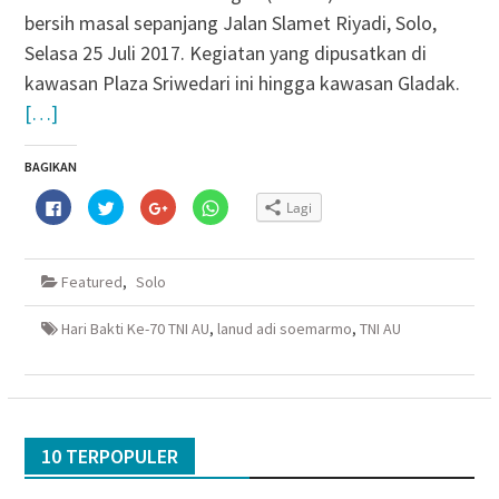
bersih masal sepanjang Jalan Slamet Riyadi, Solo,
Selasa 25 Juli 2017. Kegiatan yang dipusatkan di
kawasan Plaza Sriwedari ini hingga kawasan Gladak.
[…]
BAGIKAN
Klik
Klik
Klik
Klik
Lagi
untuk
untuk
untuk
untuk
membagikan
berbagi
berbagi
berbagi
di
pada
via
di
Facebook(Membuka
Twitter(Membuka
Google+
WhatsApp(Membuka
di
di
(Membuka
di
Featured
,
Solo
jendela
jendela
di
jendela
yang
yang
jendela
yang
baru)
baru)
yang
baru)
baru)
Hari Bakti Ke-70 TNI AU
,
lanud adi soemarmo
,
TNI AU
10 TERPOPULER