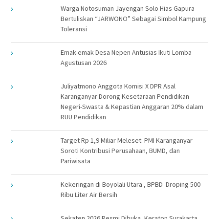
Warga Notosuman Jayengan Solo Hias Gapura
Bertuliskan “JARWONO” Sebagai Simbol Kampung
Toleransi
Emak-emak Desa Nepen Antusias Ikuti Lomba
Agustusan 2026
Juliyatmono Anggota Komisi X DPR Asal
Karanganyar Dorong Kesetaraan Pendidikan
Negeri-Swasta & Kepastian Anggaran 20% dalam
RUU Pendidikan
Target Rp 1,9 Miliar Meleset: PMI Karanganyar
Soroti Kontribusi Perusahaan, BUMD, dan
Pariwisata
Kekeringan di Boyolali Utara , BPBD Droping 500
Ribu Liter Air Bersih
Sekaten 2026 Resmi Dibuka, Keraton Surakarta