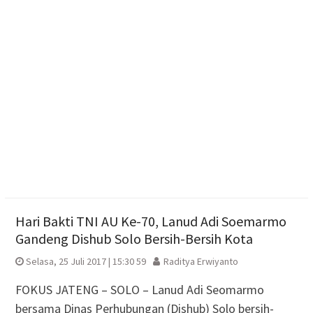
Tim Sparta Polresta Surakarta Amankan 4 Orang
Diduga Intimidasi Warga yang Nongkrong di Solo
Resmikan Gedung Baru KB Anak Sholeh Ngasem,
Bupati Karanganyar Dorong Lingkungan Belajar
Adaptif
Hari Bakti TNI AU Ke-70, Lanud Adi Soemarmo
Gandeng Dishub Solo Bersih-Bersih Kota
Selasa, 25 Juli 2017 | 15:30 59
Raditya Erwiyanto
FOKUS JATENG – SOLO – Lanud Adi Seomarmo
bersama Dinas Perhubungan (Dishub) Solo bersih-