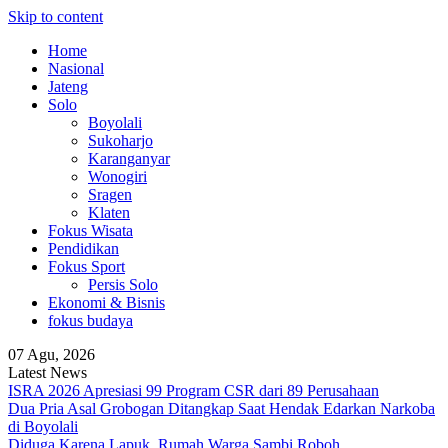
Skip to content
Home
Nasional
Jateng
Solo
Boyolali
Sukoharjo
Karanganyar
Wonogiri
Sragen
Klaten
Fokus Wisata
Pendidikan
Fokus Sport
Persis Solo
Ekonomi & Bisnis
fokus budaya
07 Agu, 2026
Latest News
ISRA 2026 Apresiasi 99 Program CSR dari 89 Perusahaan
Dua Pria Asal Grobogan Ditangkap Saat Hendak Edarkan Narkoba
di Boyolali
Diduga Karena Lapuk, Rumah Warga Sambi Roboh.