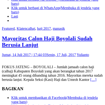
baru)
Klik untuk berbagi di WhatsApp(Membuka di jendela yang
baru)
Lagi
Featured
,
Klaten
calhaj
,
haji 2017
,
manasik
Mayoritas Calon Haji Boyolali Sudah
Berusia Lanjut
Jumat, 14 Juli 2017 | 17:44 03
Senin, 17 Juli, 2017
Yulianto
FOKUS JATENG – BOYOLALI – Jumlah jamaah calon haji
(calhaj) Kabupaten Boyolali yang akan berangkat tahun 2017
meningkat 45 orang dibanding tahun 2016. Mayoritas mereka sudah
berusia lanjut. Kepala Seksi (Kasi) Haji dan Umroh Kantor
[…]
BAGIKAN
Klik untuk membagikan di Facebook(Membuka di jendela
yang baru)