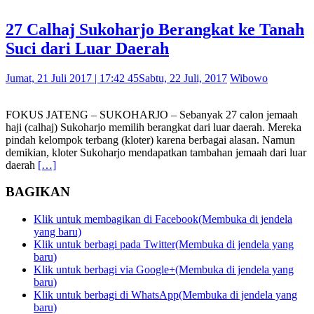
27 Calhaj Sukoharjo Berangkat ke Tanah
Suci dari Luar Daerah
Jumat, 21 Juli 2017 | 17:42 45
Sabtu, 22 Juli, 2017
Wibowo
FOKUS JATENG – SUKOHARJO – Sebanyak 27 calon jemaah
haji (calhaj) Sukoharjo memilih berangkat dari luar daerah. Mereka
pindah kelompok terbang (kloter) karena berbagai alasan. Namun
demikian, kloter Sukoharjo mendapatkan tambahan jemaah dari luar
daerah
[…]
BAGIKAN
Klik untuk membagikan di Facebook(Membuka di jendela
yang baru)
Klik untuk berbagi pada Twitter(Membuka di jendela yang
baru)
Klik untuk berbagi via Google+(Membuka di jendela yang
baru)
Klik untuk berbagi di WhatsApp(Membuka di jendela yang
baru)