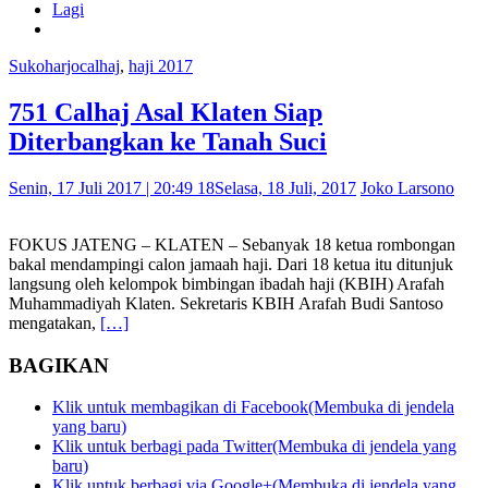
Lagi
Sukoharjo
calhaj
,
haji 2017
751 Calhaj Asal Klaten Siap
Diterbangkan ke Tanah Suci
Senin, 17 Juli 2017 | 20:49 18
Selasa, 18 Juli, 2017
Joko Larsono
FOKUS JATENG – KLATEN – Sebanyak 18 ketua rombongan
bakal mendampingi calon jamaah haji. Dari 18 ketua itu ditunjuk
langsung oleh kelompok bimbingan ibadah haji (KBIH) Arafah
Muhammadiyah Klaten. Sekretaris KBIH Arafah Budi Santoso
mengatakan,
[…]
BAGIKAN
Klik untuk membagikan di Facebook(Membuka di jendela
yang baru)
Klik untuk berbagi pada Twitter(Membuka di jendela yang
baru)
Klik untuk berbagi via Google+(Membuka di jendela yang