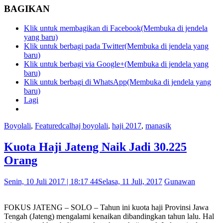
BAGIKAN
Klik untuk membagikan di Facebook(Membuka di jendela
yang baru)
Klik untuk berbagi pada Twitter(Membuka di jendela yang
baru)
Klik untuk berbagi via Google+(Membuka di jendela yang
baru)
Klik untuk berbagi di WhatsApp(Membuka di jendela yang
baru)
Lagi
Boyolali
,
Featured
calhaj boyolali
,
haji 2017
,
manasik
Kuota Haji Jateng Naik Jadi 30.225
Orang
Senin, 10 Juli 2017 | 18:17 44
Selasa, 11 Juli, 2017
Gunawan
FOKUS JATENG – SOLO – Tahun ini kuota haji Provinsi Jawa
Tengah (Jateng) mengalami kenaikan dibandingkan tahun lalu. Hal