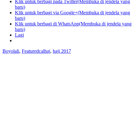
Klik untuk berbagi pada Twitter(Membuka di jendela yang
baru)
Klik untuk berbagi via Google+(Membuka di jendela yang
baru)
Klik untuk berbagi di WhatsApp(Membuka di jendela yang
baru)
Lagi
Boyolali
,
Featured
calhaj
,
haji 2017