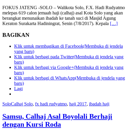
FOKUS JATENG -SOLO – Walikota Solo, F.X. Hadi Rudyatmo
melepas 619 calon jemaah haji (calhaj) asal Kota Solo yang akan
berangkat menunaikan ibadah ke tanah suci di Masjid Agung
Keraton Surakarta Hadiningrat, Senin (7/8/2017). Kepala
[…]
BAGIKAN
Klik untuk membagikan di Facebook(Membuka di jendela
yang baru)
Klik untuk berbagi pada Twitter(Membuka di jendela yang
baru)
Klik untuk berbagi via Google+(Membuka di jendela yang
baru)
Klik untuk berbagi di WhatsApp(Membuka di jendela yang
baru)
Lagi
Solo
Calhaj Solo
,
fx hadi rudyatmo
,
haji 2017
,
ibadah haji
Samsu, Calhaj Asal Boyolali Berhaji
dengan Kursi Roda