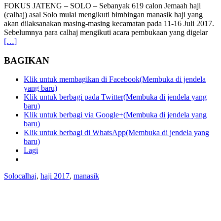
FOKUS JATENG – SOLO – Sebanyak 619 calon Jemaah haji
(calhaj) asal Solo mulai mengikuti bimbingan manasik haji yang
akan dilaksanakan masing-masing kecamatan pada 11-16 Juli 2017.
Sebelumnya para calhaj mengikuti acara pembukaan yang digelar
[…]
BAGIKAN
Klik untuk membagikan di Facebook(Membuka di jendela
yang baru)
Klik untuk berbagi pada Twitter(Membuka di jendela yang
baru)
Klik untuk berbagi via Google+(Membuka di jendela yang
baru)
Klik untuk berbagi di WhatsApp(Membuka di jendela yang
baru)
Lagi
Solo
calhaj
,
haji 2017
,
manasik