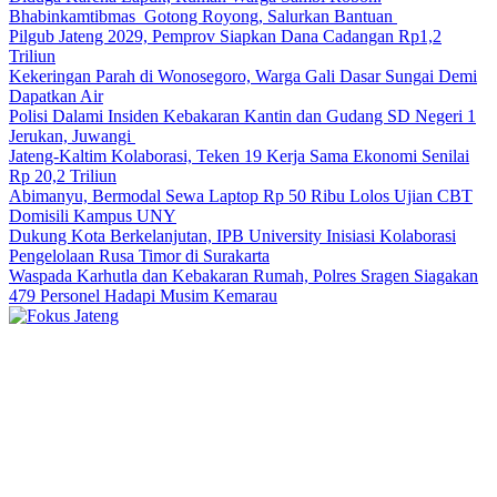
Bhabinkamtibmas Gotong Royong, Salurkan Bantuan
Pilgub Jateng 2029, Pemprov Siapkan Dana Cadangan Rp1,2
Triliun
Kekeringan Parah di Wonosegoro, Warga Gali Dasar Sungai Demi
Dapatkan Air
Polisi Dalami Insiden Kebakaran Kantin dan Gudang SD Negeri 1
Jerukan, Juwangi
Jateng-Kaltim Kolaborasi, Teken 19 Kerja Sama Ekonomi Senilai
Rp 20,2 Triliun
Abimanyu, Bermodal Sewa Laptop Rp 50 Ribu Lolos Ujian CBT
Domisili Kampus UNY
Dukung Kota Berkelanjutan, IPB University Inisiasi Kolaborasi
Pengelolaan Rusa Timor di Surakarta
Waspada Karhutla dan Kebakaran Rumah, Polres Sragen Siagakan
479 Personel Hadapi Musim Kemarau