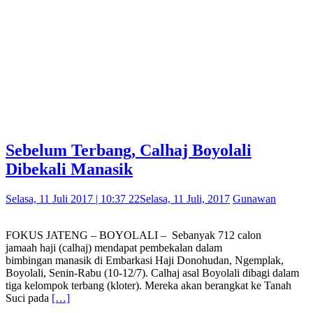
Sebelum Terbang, Calhaj Boyolali
Dibekali Manasik
Selasa, 11 Juli 2017 | 10:37 22
Selasa, 11 Juli, 2017
Gunawan
FOKUS JATENG – BOYOLALI – Sebanyak 712 calon
jamaah haji (calhaj) mendapat pembekalan dalam
bimbingan manasik di Embarkasi Haji Donohudan, Ngemplak,
Boyolali, Senin-Rabu (10-12/7). Calhaj asal Boyolali dibagi dalam
tiga kelompok terbang (kloter). Mereka akan berangkat ke Tanah
Suci pada
[…]