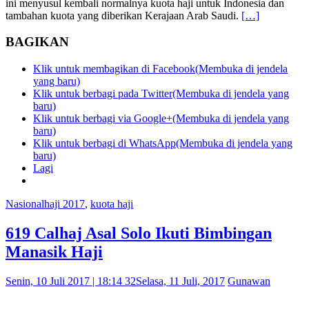
ini menyusul kembali normalnya kuota haji untuk Indonesia dan
tambahan kuota yang diberikan Kerajaan Arab Saudi.
[…]
BAGIKAN
Klik untuk membagikan di Facebook(Membuka di jendela
yang baru)
Klik untuk berbagi pada Twitter(Membuka di jendela yang
baru)
Klik untuk berbagi via Google+(Membuka di jendela yang
baru)
Klik untuk berbagi di WhatsApp(Membuka di jendela yang
baru)
Lagi
Nasional
haji 2017
,
kuota haji
619 Calhaj Asal Solo Ikuti Bimbingan
Manasik Haji
Senin, 10 Juli 2017 | 18:14 32
Selasa, 11 Juli, 2017
Gunawan