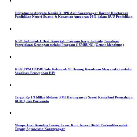
Juliyatmono Anggota Komisi X DPR Asal Karanganyar Dorong Kesetaraan
Pendidikan Negeri-Swasta & Kepastian Anggaran 20% dalam RUU Pendidikan
KKN Kelompok 1 Desa Brangkal: Program Kerja Individu, Sosialisasi
Pengelolaan Keuangan melalui Program GEMBUNG (Gemar Menabung)
KKN PPM UNISRI Solo Kelompok 99 Dorong Kesadaran Masyarakat melalui
Sosialisasi Pencegahan HIV
Target Rp 1,9 Miliar Meleset: PMI Karanganyar Soroti Kontribusi Perusahaan,
BUMD, dan Pariwisata
Memperkuat Branding Lereng Lawu: Kopi Jenawi Diolah Berkualitas untuk
Topang Agrowisata Karanganyar