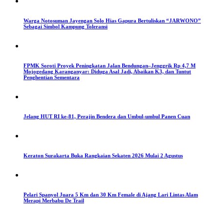
Warga Notosuman Jayengan Solo Hias Gapura Bertuliskan “JARWONO”
Sebagai Simbol Kampung Toleransi
FPMK Soroti Proyek Peningkatan Jalan Bendungan–Jenggrik Rp 4,7 M
Mojogedang Karanganyar: Diduga Asal Jadi, Abaikan K3, dan Tuntut
Penghentian Sementara
Jelang HUT RI ke-81, Perajin Bendera dan Umbul-umbul Panen Cuan
Keraton Surakarta Buka Rangkaian Sekaten 2026 Mulai 2 Agustus
Pelari Spanyol Juara 5 Km dan 30 Km Female di Ajang Lari Lintas Alam
Merapi Merbabu De Trail