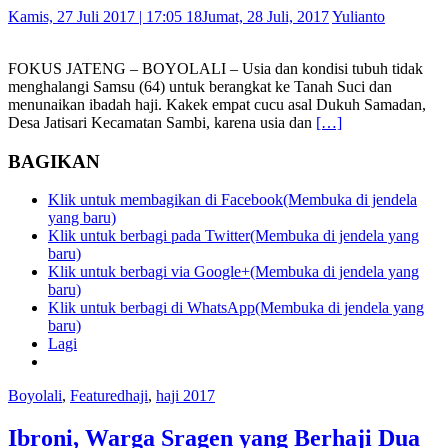
Kamis, 27 Juli 2017 | 17:05 18
Jumat, 28 Juli, 2017
Yulianto
FOKUS JATENG – BOYOLALI – Usia dan kondisi tubuh tidak
menghalangi Samsu (64) untuk berangkat ke Tanah Suci dan
menunaikan ibadah haji. Kakek empat cucu asal Dukuh Samadan,
Desa Jatisari Kecamatan Sambi, karena usia dan
[…]
BAGIKAN
Klik untuk membagikan di Facebook(Membuka di jendela
yang baru)
Klik untuk berbagi pada Twitter(Membuka di jendela yang
baru)
Klik untuk berbagi via Google+(Membuka di jendela yang
baru)
Klik untuk berbagi di WhatsApp(Membuka di jendela yang
baru)
Lagi
Boyolali
,
Featured
haji
,
haji 2017
Ibroni, Warga Sragen yang Berhaji Dua