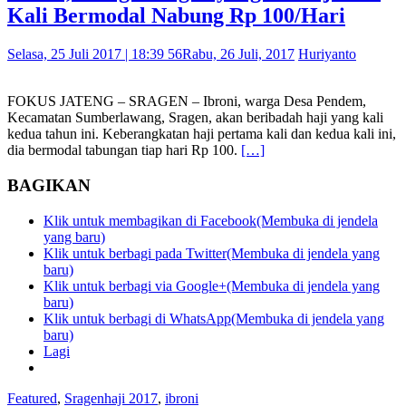
Kali Bermodal Nabung Rp 100/Hari
Selasa, 25 Juli 2017 | 18:39 56
Rabu, 26 Juli, 2017
Huriyanto
FOKUS JATENG – SRAGEN – Ibroni, warga Desa Pendem,
Kecamatan Sumberlawang, Sragen, akan beribadah haji yang kali
kedua tahun ini. Keberangkatan haji pertama kali dan kedua kali ini,
dia bermodal tabungan tiap hari Rp 100.
[…]
BAGIKAN
Klik untuk membagikan di Facebook(Membuka di jendela
yang baru)
Klik untuk berbagi pada Twitter(Membuka di jendela yang
baru)
Klik untuk berbagi via Google+(Membuka di jendela yang
baru)
Klik untuk berbagi di WhatsApp(Membuka di jendela yang
baru)
Lagi
Featured
,
Sragen
haji 2017
,
ibroni