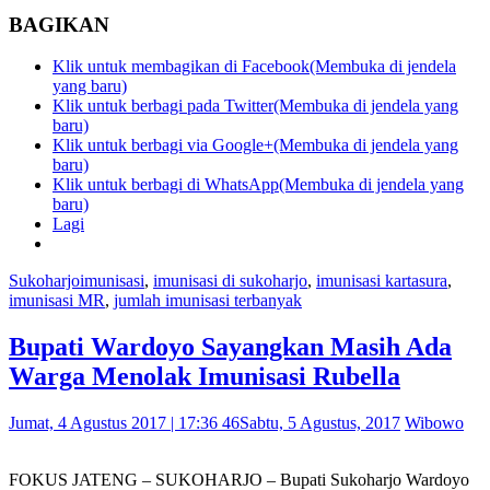
BAGIKAN
Klik untuk membagikan di Facebook(Membuka di jendela
yang baru)
Klik untuk berbagi pada Twitter(Membuka di jendela yang
baru)
Klik untuk berbagi via Google+(Membuka di jendela yang
baru)
Klik untuk berbagi di WhatsApp(Membuka di jendela yang
baru)
Lagi
Sukoharjo
imunisasi
,
imunisasi di sukoharjo
,
imunisasi kartasura
,
imunisasi MR
,
jumlah imunisasi terbanyak
Bupati Wardoyo Sayangkan Masih Ada
Warga Menolak Imunisasi Rubella
Jumat, 4 Agustus 2017 | 17:36 46
Sabtu, 5 Agustus, 2017
Wibowo
FOKUS JATENG – SUKOHARJO – Bupati Sukoharjo Wardoyo