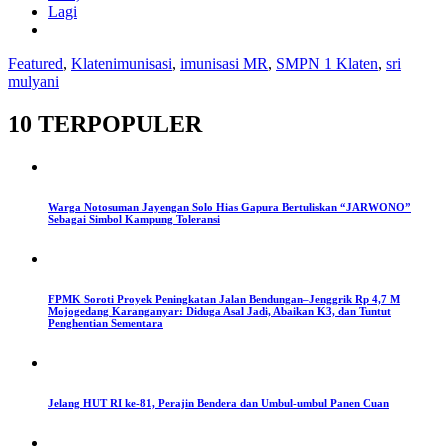
Lagi
Featured
,
Klaten
imunisasi
,
imunisasi MR
,
SMPN 1 Klaten
,
sri
mulyani
10 TERPOPULER
Warga Notosuman Jayengan Solo Hias Gapura Bertuliskan “JARWONO”
Sebagai Simbol Kampung Toleransi
FPMK Soroti Proyek Peningkatan Jalan Bendungan–Jenggrik Rp 4,7 M
Mojogedang Karanganyar: Diduga Asal Jadi, Abaikan K3, dan Tuntut
Penghentian Sementara
Jelang HUT RI ke-81, Perajin Bendera dan Umbul-umbul Panen Cuan