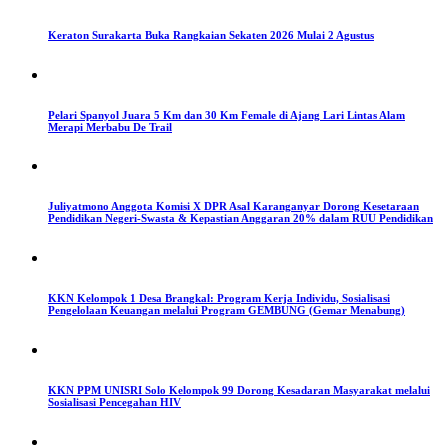
Keraton Surakarta Buka Rangkaian Sekaten 2026 Mulai 2 Agustus
Pelari Spanyol Juara 5 Km dan 30 Km Female di Ajang Lari Lintas Alam
Merapi Merbabu De Trail
Juliyatmono Anggota Komisi X DPR Asal Karanganyar Dorong Kesetaraan
Pendidikan Negeri-Swasta & Kepastian Anggaran 20% dalam RUU Pendidikan
KKN Kelompok 1 Desa Brangkal: Program Kerja Individu, Sosialisasi
Pengelolaan Keuangan melalui Program GEMBUNG (Gemar Menabung)
KKN PPM UNISRI Solo Kelompok 99 Dorong Kesadaran Masyarakat melalui
Sosialisasi Pencegahan HIV