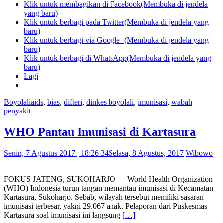
Klik untuk membagikan di Facebook(Membuka di jendela
yang baru)
Klik untuk berbagi pada Twitter(Membuka di jendela yang
baru)
Klik untuk berbagi via Google+(Membuka di jendela yang
baru)
Klik untuk berbagi di WhatsApp(Membuka di jendela yang
baru)
Lagi
Boyolali
aids
,
bias
,
difteri
,
dinkes boyolali
,
imunisasi
,
wabah
penyakit
WHO Pantau Imunisasi di Kartasura
Senin, 7 Agustus 2017 | 18:26 34
Selasa, 8 Agustus, 2017
Wibowo
FOKUS JATENG, SUKOHARJO — World Health Organization
(WHO) Indonesia turun tangan memantau imunisasi di Kecamatan
Kartasura, Sukoharjo. Sebab, wilayah tersebut memiliki sasaran
imunisasi terbesar, yakni 29.067 anak. Pelaporan dari Puskesmas
Kartasura soal imunisasi ini langsung
[…]