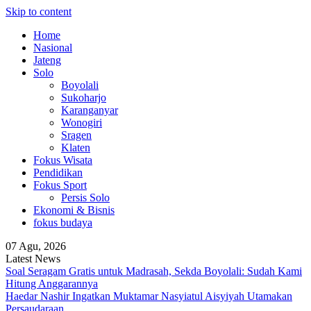
Skip to content
Home
Nasional
Jateng
Solo
Boyolali
Sukoharjo
Karanganyar
Wonogiri
Sragen
Klaten
Fokus Wisata
Pendidikan
Fokus Sport
Persis Solo
Ekonomi & Bisnis
fokus budaya
07 Agu, 2026
Latest News
Soal Seragam Gratis untuk Madrasah, Sekda Boyolali: Sudah Kami
Hitung Anggarannya
Haedar Nashir Ingatkan Muktamar Nasyiatul Aisyiyah Utamakan
Persaudaraan