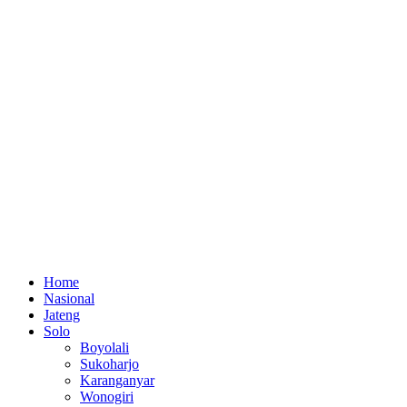
Home
Nasional
Jateng
Solo
Boyolali
Sukoharjo
Karanganyar
Wonogiri