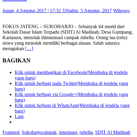
Jumat, 4 Agustus 2017 | 17:32 33
Sabtu, 5 Agustus, 2017
Wibowo
FOKUS JATENG – SUKOHARJO – Sebanyak 64 murid dari
Sekolah Dasar Islam Terpadu ‎(SDIT) Al Madinah, Desa Gumpang,
Kartasura, menolak diimunisasi campak rubella. Orang tua (ortu)
siswa yang menolak memiliki berbagai alasan. Salah satunya
meragukan
[…]
BAGIKAN
Klik untuk membagikan di Facebook(Membuka di jendela
yang baru)
Klik untuk berbagi pada Twitter(Membuka di jendela yang
baru)
Klik untuk berbagi via Google+(Membuka di jendela yang
baru)
Klik untuk berbagi di WhatsApp(Membuka di jendela yang
baru)
Lagi
Featured
,
Sukoharjo
campak
,
imunisasi
,
rubella
,
SDIT Al Madinah