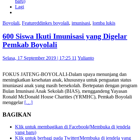
baru)
Lagi
Boyolali
,
Featured
dinkes boyolali
,
imunisasi
,
lomba lukis
600 Siswa Ikuti Imunisasi yang Digelar
Pemkab Boyolali
Selasa, 17 September 2019 | 17:25 11
Yulianto
FOKUS JATENG-BOYOLALI-Dalam upaya menunjang dan
meningkatkan kesehatan anak, khususnya untuk penguatan status
imuniasasi anak yang masih bersekolah. Bertepatan dengan program
Bulan Imunisasi Anak Sekolah (BIAS), menggandeng Yayasan
Ronald McDonald House Charities (YRMHC), Pemkab Boyolali
menggelar
[…]
BAGIKAN
Klik untuk membagikan di Facebook(Membuka di jendela
yang baru)
Klik untuk berbagi pada Twitter(Membuka di jendela yang