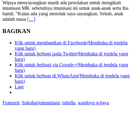
Wijaya menyayangkan masih ada penolakan untuk mengikuti
imunisasi MR. sebetulnya imunisasi ini untuk anak-anak serta ibu
hamil. ”Kalau ada yang menolak saya sayangkan. Sebab, anak
adalah masa
[…]
BAGIKAN
Klik untuk membagikan di Facebook(Membuka di jendela
yang baru)
Klik untuk berbagi pada Twitter(Membuka di jendela yang
baru)
Klik untuk berbagi via Google+(Membuka di jendela yang
baru)
Klik untuk berbagi di WhatsApp(Membuka di jendela yang
baru)
Lagi
Featured
,
Sukoharjo
imunisasi
,
rubella
,
wardoyo wijaya