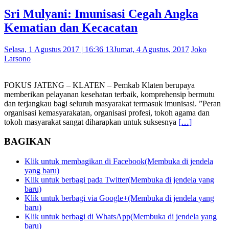
Sri Mulyani: Imunisasi Cegah Angka
Kematian dan Kecacatan
Selasa, 1 Agustus 2017 | 16:36 13
Jumat, 4 Agustus, 2017
Joko
Larsono
FOKUS JATENG – KLATEN – Pemkab Klaten berupaya
memberikan pelayanan kesehatan terbaik, komprehensip bermutu
dan terjangkau bagi seluruh masyarakat termasuk imunisasi. ”Peran
organisasi kemasyarakatan, organisasi profesi, tokoh agama dan
tokoh masyarakat sangat diharapkan untuk suksesnya
[…]
BAGIKAN
Klik untuk membagikan di Facebook(Membuka di jendela
yang baru)
Klik untuk berbagi pada Twitter(Membuka di jendela yang
baru)
Klik untuk berbagi via Google+(Membuka di jendela yang
baru)
Klik untuk berbagi di WhatsApp(Membuka di jendela yang
baru)