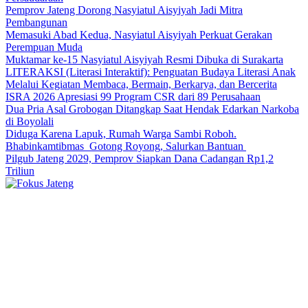
Pemprov Jateng Dorong Nasyiatul Aisyiyah Jadi Mitra
Pembangunan
Memasuki Abad Kedua, Nasyiatul Aisyiyah Perkuat Gerakan
Perempuan Muda
Muktamar ke-15 Nasyiatul Aisyiyah Resmi Dibuka di Surakarta
LITERAKSI (Literasi Interaktif): Penguatan Budaya Literasi Anak
Melalui Kegiatan Membaca, Bermain, Berkarya, dan Bercerita
ISRA 2026 Apresiasi 99 Program CSR dari 89 Perusahaan
Dua Pria Asal Grobogan Ditangkap Saat Hendak Edarkan Narkoba
di Boyolali
Diduga Karena Lapuk, Rumah Warga Sambi Roboh.
Bhabinkamtibmas Gotong Royong, Salurkan Bantuan
Pilgub Jateng 2029, Pemprov Siapkan Dana Cadangan Rp1,2
Triliun