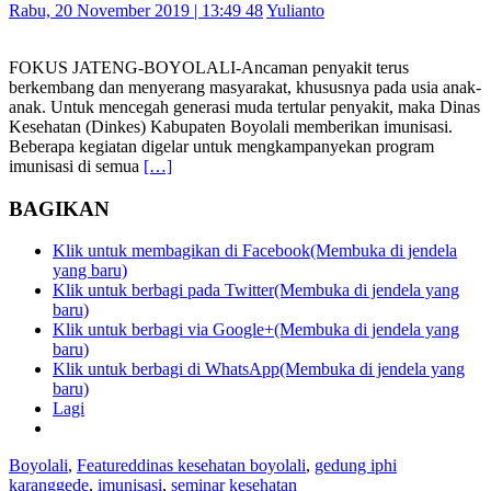
Rabu, 20 November 2019 | 13:49 48
Yulianto
FOKUS JATENG-BOYOLALI-Ancaman penyakit terus
berkembang dan menyerang masyarakat, khususnya pada usia anak-
anak. Untuk mencegah generasi muda tertular penyakit, maka Dinas
Kesehatan (Dinkes) Kabupaten Boyolali memberikan imunisasi.
Beberapa kegiatan digelar untuk mengkampanyekan program
imunisasi di semua
[…]
BAGIKAN
Klik untuk membagikan di Facebook(Membuka di jendela
yang baru)
Klik untuk berbagi pada Twitter(Membuka di jendela yang
baru)
Klik untuk berbagi via Google+(Membuka di jendela yang
baru)
Klik untuk berbagi di WhatsApp(Membuka di jendela yang
baru)
Lagi
Boyolali
,
Featured
dinas kesehatan boyolali
,
gedung iphi
karanggede
,
imunisasi
,
seminar kesehatan