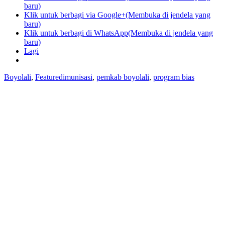
baru)
Klik untuk berbagi via Google+(Membuka di jendela yang
baru)
Klik untuk berbagi di WhatsApp(Membuka di jendela yang
baru)
Lagi
Boyolali
,
Featured
imunisasi
,
pemkab boyolali
,
program bias