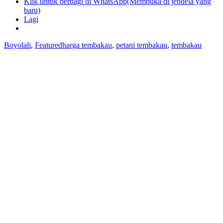
Klik untuk berbagi di WhatsApp(Membuka di jendela yang
baru)
Lagi
Boyolali
,
Featured
harga tembakau
,
petani tembakau
,
tembakau