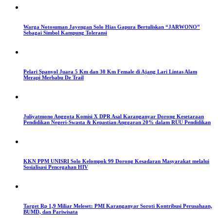
Warga Notosuman Jayengan Solo Hias Gapura Bertuliskan “JARWONO”
Sebagai Simbol Kampung Toleransi
Pelari Spanyol Juara 5 Km dan 30 Km Female di Ajang Lari Lintas Alam
Merapi Merbabu De Trail
Juliyatmono Anggota Komisi X DPR Asal Karanganyar Dorong Kesetaraan
Pendidikan Negeri-Swasta & Kepastian Anggaran 20% dalam RUU Pendidikan
KKN PPM UNISRI Solo Kelompok 99 Dorong Kesadaran Masyarakat melalui
Sosialisasi Pencegahan HIV
Target Rp 1,9 Miliar Meleset: PMI Karanganyar Soroti Kontribusi Perusahaan,
BUMD, dan Pariwisata