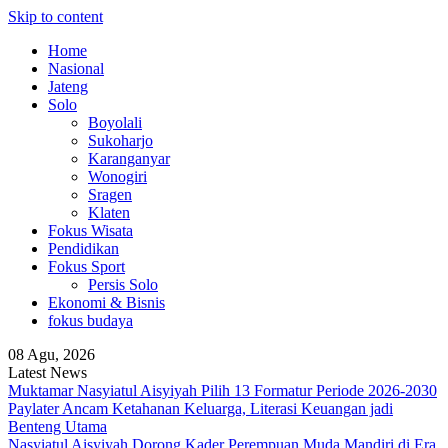
Skip to content
Home
Nasional
Jateng
Solo
Boyolali
Sukoharjo
Karanganyar
Wonogiri
Sragen
Klaten
Fokus Wisata
Pendidikan
Fokus Sport
Persis Solo
Ekonomi & Bisnis
fokus budaya
08 Agu, 2026
Latest News
Muktamar Nasyiatul Aisyiyah Pilih 13 Formatur Periode 2026-2030
Paylater Ancam Ketahanan Keluarga, Literasi Keuangan jadi
Benteng Utama
Nasyiatul Aisyiyah Dorong Kader Perempuan Muda Mandiri di Era