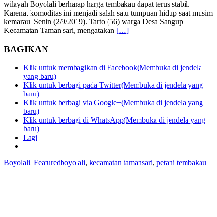
wilayah Boyolali berharap harga tembakau dapat terus stabil.
Karena, komoditas ini menjadi salah satu tumpuan hidup saat musim
kemarau. Senin (2/9/2019). Tarto (56) warga Desa Sangup
Kecamatan Taman sari, mengatakan
[…]
BAGIKAN
Klik untuk membagikan di Facebook(Membuka di jendela
yang baru)
Klik untuk berbagi pada Twitter(Membuka di jendela yang
baru)
Klik untuk berbagi via Google+(Membuka di jendela yang
baru)
Klik untuk berbagi di WhatsApp(Membuka di jendela yang
baru)
Lagi
Boyolali
,
Featured
boyolali
,
kecamatan tamansari
,
petani tembakau