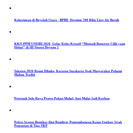
Kekeringan di Boyolali Utara , BPBD Droping 500 Ribu Liter Air Bersih
KKN-PPM UNISRI 2026 Gelar Kelas Kreatif “Menjadi Reporter Cilik yang
Hebat” di SD Negeri Doyong 1
Sekaten 2026 Resmi Dibuka, Keraton Surakarta Ajak Masyarakat Pahami
Makna Tradisi
Peternak Solo Raya Protes Pakan Mahal, Aset Mulai Jadi Korban
Polres Sragen Bongkar Aksi Residivis, Pengembangan Kasus Ungkap Jejak
Pencurian di Tiga TKP