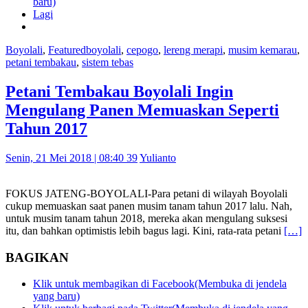
baru)
Lagi
Boyolali
,
Featured
boyolali
,
cepogo
,
lereng merapi
,
musim kemarau
,
petani tembakau
,
sistem tebas
Petani Tembakau Boyolali Ingin
Mengulang Panen Memuaskan Seperti
Tahun 2017
Senin, 21 Mei 2018 | 08:40 39
Yulianto
FOKUS JATENG-BOYOLALI-Para petani di wilayah Boyolali
cukup memuaskan saat panen musim tanam tahun 2017 lalu. Nah,
untuk musim tanam tahun 2018, mereka akan mengulang suksesi
itu, dan bahkan optimistis lebih bagus lagi. Kini, rata-rata petani
[…]
BAGIKAN
Klik untuk membagikan di Facebook(Membuka di jendela
yang baru)