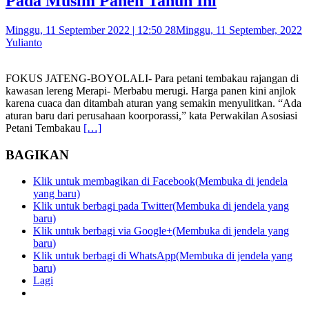
Pada Musim Panen Tahun Ini
Minggu, 11 September 2022 | 12:50 28
Minggu, 11 September, 2022
Yulianto
FOKUS JATENG-BOYOLALI- Para petani tembakau rajangan di
kawasan lereng Merapi- Merbabu merugi. Harga panen kini anjlok
karena cuaca dan ditambah aturan yang semakin menyulitkan. “Ada
aturan baru dari perusahaan koorporassi,” kata Perwakilan Asosiasi
Petani Tembakau
[…]
BAGIKAN
Klik untuk membagikan di Facebook(Membuka di jendela
yang baru)
Klik untuk berbagi pada Twitter(Membuka di jendela yang
baru)
Klik untuk berbagi via Google+(Membuka di jendela yang
baru)
Klik untuk berbagi di WhatsApp(Membuka di jendela yang
baru)
Lagi