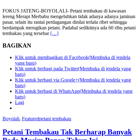
FOKUS JATENG-BOYOLALI- Petani tembakau di kawasan
lereng Merapi Merbabu mengeluhkan tidak adanya adanya jaminan
pasar, selain itu rantai perdagangan dinilai terlalu ribet sehingga
berdampak merugikan petani. Padahal sedikitnya ada 60 ribu petani
tembakau yang tersebar
[…]
BAGIKAN
Klik untuk membagikan di Facebook(Membuka di jendela
yang baru)
Klik untuk berbagi pada Twitter(Membuka di jendela yang
baru)
Klik untuk berbagi via Google+(Membuka di jendela yang
baru)
Klik untuk berbagi di WhatsApp(Membuka di jendela yang
baru)
Lagi
Boyolali
,
Featured
petani tembakau
Petani Tembakau Tak Berharap Banyak