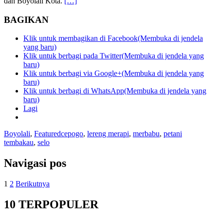
dan Boyolali Kota.
[…]
BAGIKAN
Klik untuk membagikan di Facebook(Membuka di jendela
yang baru)
Klik untuk berbagi pada Twitter(Membuka di jendela yang
baru)
Klik untuk berbagi via Google+(Membuka di jendela yang
baru)
Klik untuk berbagi di WhatsApp(Membuka di jendela yang
baru)
Lagi
Boyolali
,
Featured
cepogo
,
lereng merapi
,
merbabu
,
petani
tembakau
,
selo
Navigasi pos
1
2
Berikutnya
10 TERPOPULER