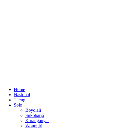
Home
Nasional
Jateng
Solo
Boyolali
Sukoharjo
Karanganyar
Wonogiri