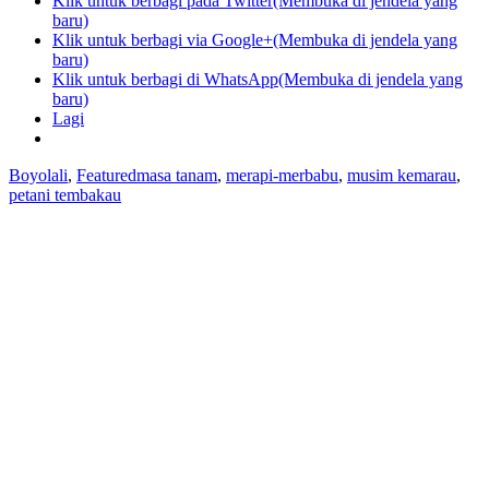
Klik untuk berbagi pada Twitter(Membuka di jendela yang
baru)
Klik untuk berbagi via Google+(Membuka di jendela yang
baru)
Klik untuk berbagi di WhatsApp(Membuka di jendela yang
baru)
Lagi
Boyolali
,
Featured
masa tanam
,
merapi-merbabu
,
musim kemarau
,
petani tembakau