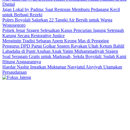
Digital
Jajan Lokal by Padma: Saat Restoran Memburu Pedagang Kecil
untuk Berbagi Rezeki
Polres Boyolali Salurkan 22 Tangki Air Bersih untuk Warga
Wonosegoro
Polsek Jenar Sragen Selesaikan Kasus Pencurian Jagung Setengah
Karung Secara Restorative Justice
Mengintip Tradisi Sebaran Apem Keong Mas di Pengging
Pengurus DPD Partai Golkar Sragen Rayakan Ultah Ketum Bahlil
Lahadalia di Panti Asuhan Anak Yatim Muhammadiyah Sragen
Soal Seragam Gratis untuk Madrasah, Sekda Boyolali: Sudah Kami
Hitung Anggarannya
Haedar Nashir Ingatkan Muktamar Nasyiatul Aisyiyah Utamakan
Persaudaraan