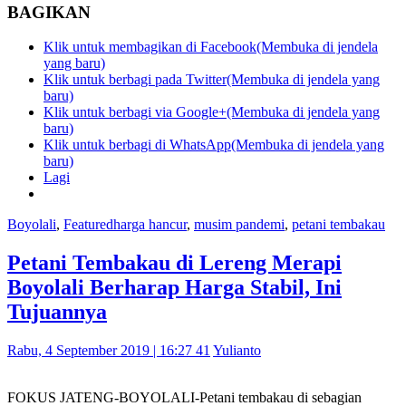
BAGIKAN
Klik untuk membagikan di Facebook(Membuka di jendela
yang baru)
Klik untuk berbagi pada Twitter(Membuka di jendela yang
baru)
Klik untuk berbagi via Google+(Membuka di jendela yang
baru)
Klik untuk berbagi di WhatsApp(Membuka di jendela yang
baru)
Lagi
Boyolali
,
Featured
harga hancur
,
musim pandemi
,
petani tembakau
Petani Tembakau di Lereng Merapi
Boyolali Berharap Harga Stabil, Ini
Tujuannya
Rabu, 4 September 2019 | 16:27 41
Yulianto
FOKUS JATENG-BOYOLALI-Petani tembakau di sebagian