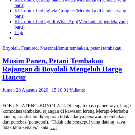
baru)
Klik untuk berbagi via Google+(Membuka di jendela yang
baru)
Klik untuk berbagi di WhatsApp(Membuka di jendela yang
baru)
Lagi
Boyolali
,
Featured
,
Nasional
Jemur tembakau
,
petani tembakau
Musim Panen, Petani Tembakau
Rajangan di Boyolali Mengeluh Harga
Hancur
Jumat, 28 Agustus 2020 | 15:10 01
Yulianto
FOKUS JATENG-BOYOLALI-Di tengah masa panen raya, harga
komoditas tembakau rajangan di kawasan lereng Merapi-Merbabu
hancur, kondisi ini diperparah tidak adanya penawaran tembakau
dari penebas (pengepul). “Tidak ada pengepul yang datang, saya
tidak tahu kenapa,” kata
[…]