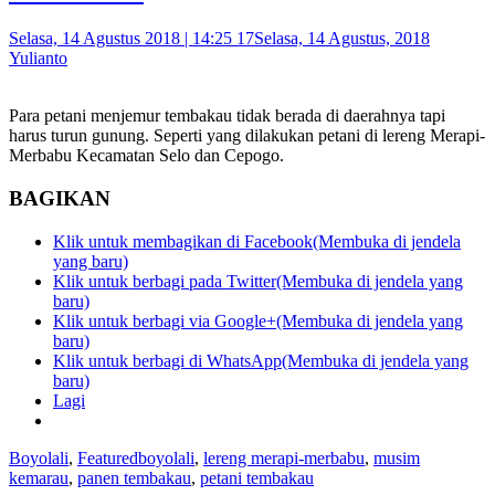
Selasa, 14 Agustus 2018 | 14:25 17
Selasa, 14 Agustus, 2018
Yulianto
Para petani menjemur tembakau tidak berada di daerahnya tapi
harus turun gunung. Seperti yang dilakukan petani di lereng Merapi-
Merbabu Kecamatan Selo dan Cepogo.
BAGIKAN
Klik untuk membagikan di Facebook(Membuka di jendela
yang baru)
Klik untuk berbagi pada Twitter(Membuka di jendela yang
baru)
Klik untuk berbagi via Google+(Membuka di jendela yang
baru)
Klik untuk berbagi di WhatsApp(Membuka di jendela yang
baru)
Lagi
Boyolali
,
Featured
boyolali
,
lereng merapi-merbabu
,
musim
kemarau
,
panen tembakau
,
petani tembakau