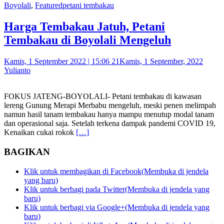
Boyolali
,
Featured
petani tembakau
Harga Tembakau Jatuh, Petani
Tembakau di Boyolali Mengeluh
Kamis, 1 September 2022 | 15:06 21
Kamis, 1 September, 2022
Yulianto
FOKUS JATENG-BOYOLALI- Petani tembakau di kawasan
lereng Gunung Merapi Merbabu mengeluh, meski penen melimpah
namun hasil tanam tembakau hanya mampu menutup modal tanam
dan operasional saja. Setelah terkena dampak pandemi COVID 19,
Kenaikan cukai rokok
[…]
BAGIKAN
Klik untuk membagikan di Facebook(Membuka di jendela
yang baru)
Klik untuk berbagi pada Twitter(Membuka di jendela yang
baru)
Klik untuk berbagi via Google+(Membuka di jendela yang
baru)