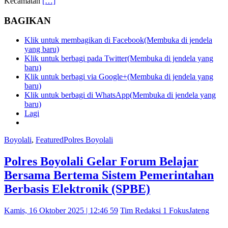
Kecamatan
[…]
BAGIKAN
Klik untuk membagikan di Facebook(Membuka di jendela
yang baru)
Klik untuk berbagi pada Twitter(Membuka di jendela yang
baru)
Klik untuk berbagi via Google+(Membuka di jendela yang
baru)
Klik untuk berbagi di WhatsApp(Membuka di jendela yang
baru)
Lagi
Boyolali
,
Featured
Polres Boyolali
Polres Boyolali Gelar Forum Belajar
Bersama Bertema Sistem Pemerintahan
Berbasis Elektronik (SPBE)
Kamis, 16 Oktober 2025 | 12:46 59
Tim Redaksi 1 FokusJateng