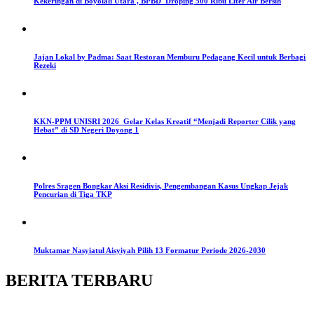
Kekeringan di Boyolali Utara , BPBD Droping 500 Ribu Liter Air Bersih
Jajan Lokal by Padma: Saat Restoran Memburu Pedagang Kecil untuk Berbagi
Rezeki
KKN-PPM UNISRI 2026 Gelar Kelas Kreatif “Menjadi Reporter Cilik yang
Hebat” di SD Negeri Doyong 1
Polres Sragen Bongkar Aksi Residivis, Pengembangan Kasus Ungkap Jejak
Pencurian di Tiga TKP
Muktamar Nasyiatul Aisyiyah Pilih 13 Formatur Periode 2026-2030
BERITA TERBARU