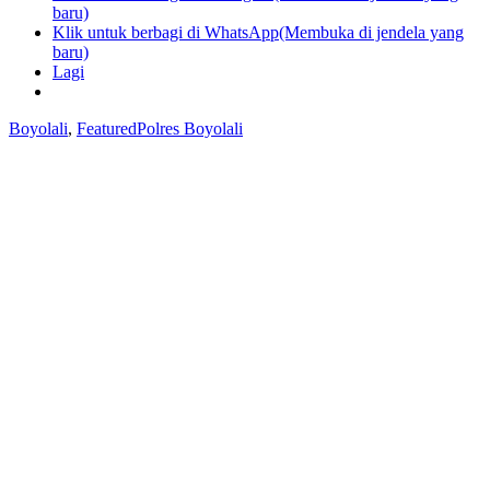
baru)
Klik untuk berbagi di WhatsApp(Membuka di jendela yang
baru)
Lagi
Boyolali
,
Featured
Polres Boyolali