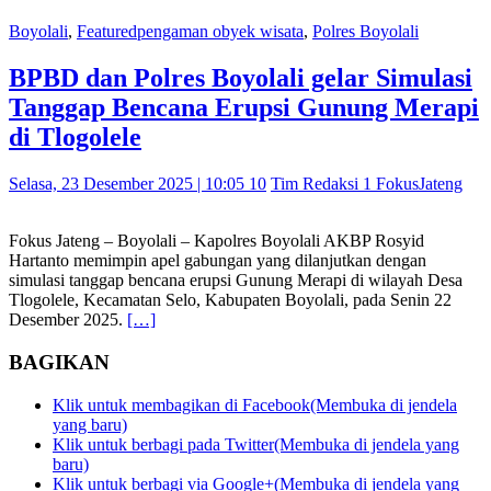
Boyolali
,
Featured
pengaman obyek wisata
,
Polres Boyolali
BPBD dan Polres Boyolali gelar Simulasi
Tanggap Bencana Erupsi Gunung Merapi
di Tlogolele
Selasa, 23 Desember 2025 | 10:05 10
Tim Redaksi 1 FokusJateng
Fokus Jateng – Boyolali – Kapolres Boyolali AKBP Rosyid
Hartanto memimpin apel gabungan yang dilanjutkan dengan
simulasi tanggap bencana erupsi Gunung Merapi di wilayah Desa
Tlogolele, Kecamatan Selo, Kabupaten Boyolali, pada Senin 22
Desember 2025.
[…]
BAGIKAN
Klik untuk membagikan di Facebook(Membuka di jendela
yang baru)
Klik untuk berbagi pada Twitter(Membuka di jendela yang
baru)
Klik untuk berbagi via Google+(Membuka di jendela yang