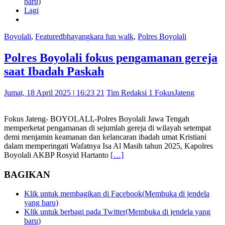
baru)
Lagi
Boyolali
,
Featured
bhayangkara fun walk
,
Polres Boyolali
Polres Boyolali fokus pengamanan gereja
saat Ibadah Paskah
Jumat, 18 April 2025 | 16:23 21
Tim Redaksi 1 FokusJateng
Fokus Jateng- BOYOLALI,-Polres Boyolali Jawa Tengah
memperketat pengamanan di sejumlah gereja di wilayah setempat
demi menjamin keamanan dan kelancaran ibadah umat Kristiani
dalam memperingati Wafatnya Isa Al Masih tahun 2025, Kapolres
Boyolali AKBP Rosyid Hartanto
[…]
BAGIKAN
Klik untuk membagikan di Facebook(Membuka di jendela
yang baru)
Klik untuk berbagi pada Twitter(Membuka di jendela yang
baru)