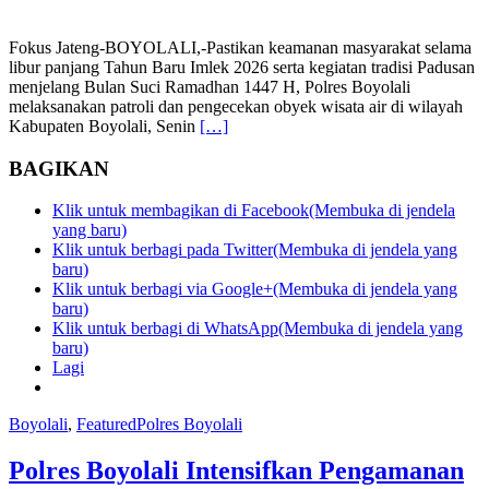
Fokus Jateng-BOYOLALI,-Pastikan keamanan masyarakat selama
libur panjang Tahun Baru Imlek 2026 serta kegiatan tradisi Padusan
menjelang Bulan Suci Ramadhan 1447 H, Polres Boyolali
melaksanakan patroli dan pengecekan obyek wisata air di wilayah
Kabupaten Boyolali, Senin
[…]
BAGIKAN
Klik untuk membagikan di Facebook(Membuka di jendela
yang baru)
Klik untuk berbagi pada Twitter(Membuka di jendela yang
baru)
Klik untuk berbagi via Google+(Membuka di jendela yang
baru)
Klik untuk berbagi di WhatsApp(Membuka di jendela yang
baru)
Lagi
Boyolali
,
Featured
Polres Boyolali
Polres Boyolali Intensifkan Pengamanan