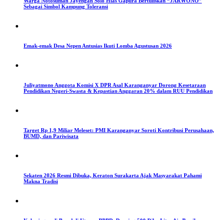
Warga Notosuman Jayengan Solo Hias Gapura Bertuliskan “JARWONO”
Sebagai Simbol Kampung Toleransi
Emak-emak Desa Nepen Antusias Ikuti Lomba Agustusan 2026
Juliyatmono Anggota Komisi X DPR Asal Karanganyar Dorong Kesetaraan
Pendidikan Negeri-Swasta & Kepastian Anggaran 20% dalam RUU Pendidikan
Target Rp 1,9 Miliar Meleset: PMI Karanganyar Soroti Kontribusi Perusahaan,
BUMD, dan Pariwisata
Sekaten 2026 Resmi Dibuka, Keraton Surakarta Ajak Masyarakat Pahami
Makna Tradisi