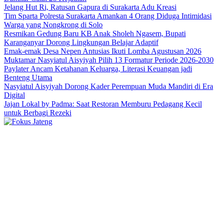
Jelang Hut Ri, Ratusan Gapura di Surakarta Adu Kreasi
Tim Sparta Polresta Surakarta Amankan 4 Orang Diduga Intimidasi
Warga yang Nongkrong di Solo
Resmikan Gedung Baru KB Anak Sholeh Ngasem, Bupati
Karanganyar Dorong Lingkungan Belajar Adaptif
Emak-emak Desa Nepen Antusias Ikuti Lomba Agustusan 2026
Muktamar Nasyiatul Aisyiyah Pilih 13 Formatur Periode 2026-2030
Paylater Ancam Ketahanan Keluarga, Literasi Keuangan jadi
Benteng Utama
Nasyiatul Aisyiyah Dorong Kader Perempuan Muda Mandiri di Era
Digital
Jajan Lokal by Padma: Saat Restoran Memburu Pedagang Kecil
untuk Berbagi Rezeki