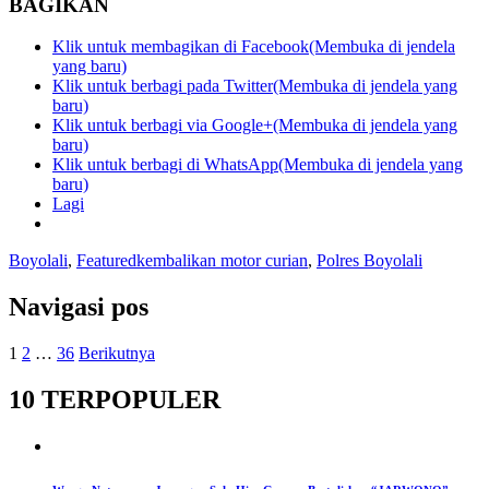
BAGIKAN
Klik untuk membagikan di Facebook(Membuka di jendela
yang baru)
Klik untuk berbagi pada Twitter(Membuka di jendela yang
baru)
Klik untuk berbagi via Google+(Membuka di jendela yang
baru)
Klik untuk berbagi di WhatsApp(Membuka di jendela yang
baru)
Lagi
Boyolali
,
Featured
kembalikan motor curian
,
Polres Boyolali
Navigasi pos
1
2
…
36
Berikutnya
10 TERPOPULER