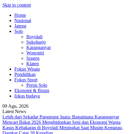
Skip to content
Home
Nasional
Jateng
Solo
Boyolali
Sukoharjo
Karanganyar
Wonogiri
Sragen
Klaten
Fokus Wisata
Pendidikan
Fokus Sport
Persis Solo
Ekonomi & Bisnis
fokus budaya
09 Agu, 2026
Latest News
Lebih dari Sekadar Panggung Juara: Bagaimana Karanganyar
Mencari Bakat 2026 Menghidupkan Seni dan Ekonomi Warga
Kasus Kebakaran di Boyolali Meningkat Saat Musim Kemarau,
Damkar Catat 28 Kejadian