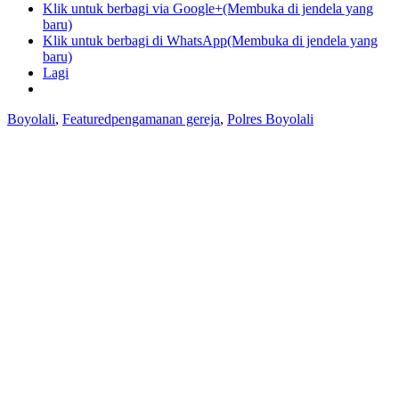
Klik untuk berbagi via Google+(Membuka di jendela yang
baru)
Klik untuk berbagi di WhatsApp(Membuka di jendela yang
baru)
Lagi
Boyolali
,
Featured
pengamanan gereja
,
Polres Boyolali