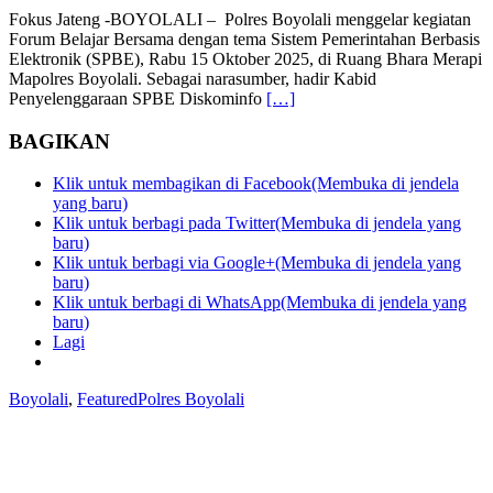
Fokus Jateng -BOYOLALI – Polres Boyolali menggelar kegiatan
Forum Belajar Bersama dengan tema Sistem Pemerintahan Berbasis
Elektronik (SPBE), Rabu 15 Oktober 2025, di Ruang Bhara Merapi
Mapolres Boyolali. Sebagai narasumber, hadir Kabid
Penyelenggaraan SPBE Diskominfo
[…]
BAGIKAN
Klik untuk membagikan di Facebook(Membuka di jendela
yang baru)
Klik untuk berbagi pada Twitter(Membuka di jendela yang
baru)
Klik untuk berbagi via Google+(Membuka di jendela yang
baru)
Klik untuk berbagi di WhatsApp(Membuka di jendela yang
baru)
Lagi
Boyolali
,
Featured
Polres Boyolali