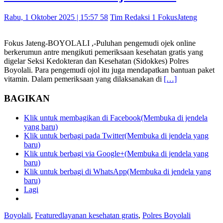
Rabu, 1 Oktober 2025 | 15:57 58
Tim Redaksi 1 FokusJateng
Fokus Jateng-BOYOLALI ,-Puluhan pengemudi ojek online
berkerumun antre mengikuti pemeriksaan kesehatan gratis yang
digelar Seksi Kedokteran dan Kesehatan (Sidokkes) Polres
Boyolali. Para pengemudi ojol itu juga mendapatkan bantuan paket
vitamin. Dalam pemeriksaan yang dilaksanakan di
[…]
BAGIKAN
Klik untuk membagikan di Facebook(Membuka di jendela
yang baru)
Klik untuk berbagi pada Twitter(Membuka di jendela yang
baru)
Klik untuk berbagi via Google+(Membuka di jendela yang
baru)
Klik untuk berbagi di WhatsApp(Membuka di jendela yang
baru)
Lagi
Boyolali
,
Featured
layanan kesehatan gratis
,
Polres Boyolali