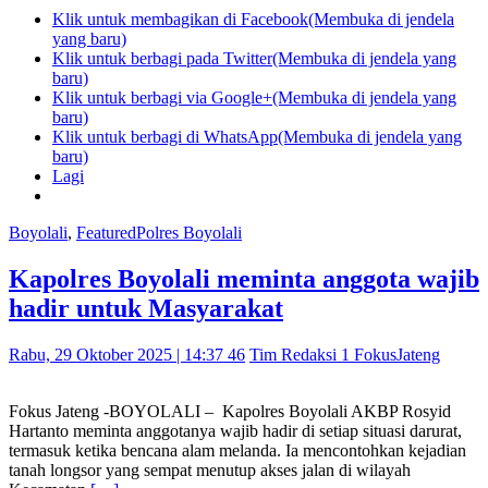
Klik untuk membagikan di Facebook(Membuka di jendela
yang baru)
Klik untuk berbagi pada Twitter(Membuka di jendela yang
baru)
Klik untuk berbagi via Google+(Membuka di jendela yang
baru)
Klik untuk berbagi di WhatsApp(Membuka di jendela yang
baru)
Lagi
Boyolali
,
Featured
Polres Boyolali
Kapolres Boyolali meminta anggota wajib
hadir untuk Masyarakat
Rabu, 29 Oktober 2025 | 14:37 46
Tim Redaksi 1 FokusJateng
Fokus Jateng -BOYOLALI – Kapolres Boyolali AKBP Rosyid
Hartanto meminta anggotanya wajib hadir di setiap situasi darurat,
termasuk ketika bencana alam melanda. Ia mencontohkan kejadian
tanah longsor yang sempat menutup akses jalan di wilayah