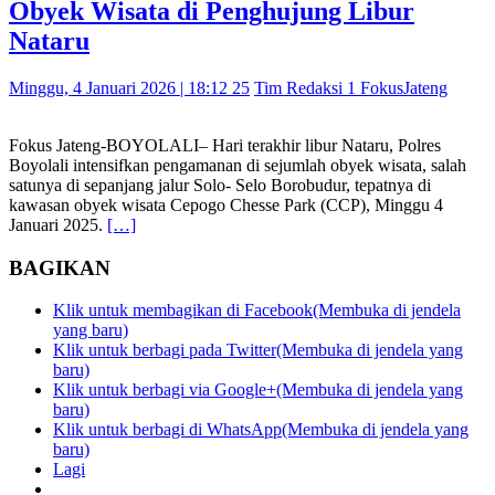
Obyek Wisata di Penghujung Libur
Nataru
Minggu, 4 Januari 2026 | 18:12 25
Tim Redaksi 1 FokusJateng
Fokus Jateng-BOYOLALI– Hari terakhir libur Nataru, Polres
Boyolali intensifkan pengamanan di sejumlah obyek wisata, salah
satunya di sepanjang jalur Solo- Selo Borobudur, tepatnya di
kawasan obyek wisata Cepogo Chesse Park (CCP), Minggu 4
Januari 2025.
[…]
BAGIKAN
Klik untuk membagikan di Facebook(Membuka di jendela
yang baru)
Klik untuk berbagi pada Twitter(Membuka di jendela yang
baru)
Klik untuk berbagi via Google+(Membuka di jendela yang
baru)
Klik untuk berbagi di WhatsApp(Membuka di jendela yang
baru)
Lagi