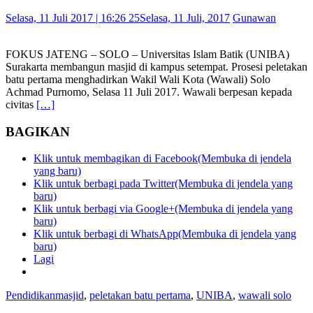
Selasa, 11 Juli 2017 | 16:26 25
Selasa, 11 Juli, 2017
Gunawan
FOKUS JATENG – SOLO – Universitas Islam Batik (UNIBA)
Surakarta membangun masjid di kampus setempat. Prosesi peletakan
batu pertama menghadirkan Wakil Wali Kota (Wawali) Solo
Achmad Purnomo, Selasa 11 Juli 2017. Wawali berpesan kepada
civitas
[…]
BAGIKAN
Klik untuk membagikan di Facebook(Membuka di jendela
yang baru)
Klik untuk berbagi pada Twitter(Membuka di jendela yang
baru)
Klik untuk berbagi via Google+(Membuka di jendela yang
baru)
Klik untuk berbagi di WhatsApp(Membuka di jendela yang
baru)
Lagi
Pendidikan
masjid
,
peletakan batu pertama
,
UNIBA
,
wawali solo