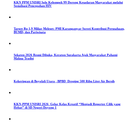
KKN PPM UNISRI Solo Kelompok 99 Dorong Kesadaran Masyarakat melalui
Sosialisasi Pencegahan HIV
Target Rp 1,9 Miliar Meleset: PMI Karanganyar Soroti Kontribusi Perusahaan,
BUMD, dan Pariwisata
Sekaten 2026 Resmi Dibuka, Keraton Surakarta Ajak Masyarakat Pahami
Makna Tradisi
Kekeringan di Boyolali Utara , BPBD Droping 500 Ribu Liter Air Bersih
KKN-PPM UNISRI 2026 Gelar Kelas Kreatif “Menjadi Reporter Cilik yang
Hebat” di SD Negeri Doyong 1