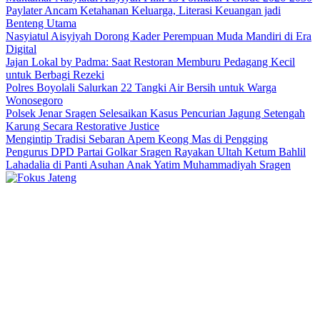
Paylater Ancam Ketahanan Keluarga, Literasi Keuangan jadi
Benteng Utama
Nasyiatul Aisyiyah Dorong Kader Perempuan Muda Mandiri di Era
Digital
Jajan Lokal by Padma: Saat Restoran Memburu Pedagang Kecil
untuk Berbagi Rezeki
Polres Boyolali Salurkan 22 Tangki Air Bersih untuk Warga
Wonosegoro
Polsek Jenar Sragen Selesaikan Kasus Pencurian Jagung Setengah
Karung Secara Restorative Justice
Mengintip Tradisi Sebaran Apem Keong Mas di Pengging
Pengurus DPD Partai Golkar Sragen Rayakan Ultah Ketum Bahlil
Lahadalia di Panti Asuhan Anak Yatim Muhammadiyah Sragen