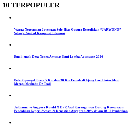
10 TERPOPULER
Warga Notosuman Jayengan Solo Hias Gapura Bertuliskan “JARWONO”
Sebagai Simbol Kampung Toleransi
Emak-emak Desa Nepen Antusias Ikuti Lomba Agustusan 2026
Pelari Spanyol Juara 5 Km dan 30 Km Female di Ajang Lari Lintas Alam
Merapi Merbabu De Trail
Juliyatmono Anggota Komisi X DPR Asal Karanganyar Dorong Kesetaraan
Pendidikan Negeri-Swasta & Kepastian Anggaran 20% dalam RUU Pendidikan