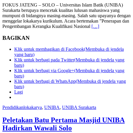
FOKUS JATENG – SOLO – Universitas Islam Batik (UNIBA)
Surakarta berupaya mencetak kualitas lulusan mahasiswa yang
mumpuni di bidangnya masing-masing. Salah satu upayanya dengan
menggelar lokakarya kurikulum. Acara bertemakan ”Penerapan dan
Pengembangan Kerangka Kualifikasi Nasional
[…]
BAGIKAN
Klik untuk membagikan di Facebook(Membuka di jendela
yang baru)
Klik untuk berbagi pada Twitter(Membuka di jendela yang
baru)
Klik untuk berbagi via Google+(Membuka di jendela yang
baru)
Klik untuk berbagi di WhatsApp(Membuka di jendela yang
baru)
Lagi
Pendidikan
lokakarya
,
UNIBA
,
UNIBA Surakarta
Peletakan Batu Pertama Masjid UNIBA
Hadirkan Wawali Solo