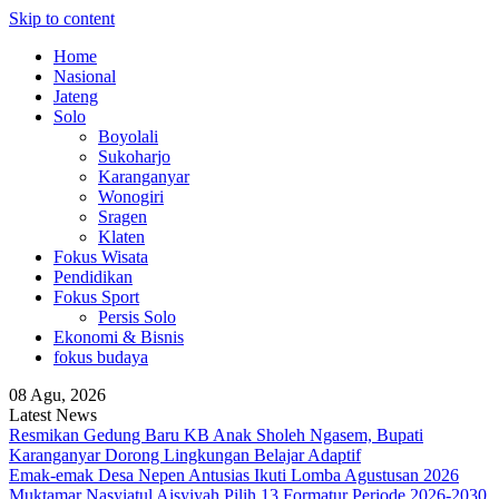
Skip to content
Home
Nasional
Jateng
Solo
Boyolali
Sukoharjo
Karanganyar
Wonogiri
Sragen
Klaten
Fokus Wisata
Pendidikan
Fokus Sport
Persis Solo
Ekonomi & Bisnis
fokus budaya
08 Agu, 2026
Latest News
Resmikan Gedung Baru KB Anak Sholeh Ngasem, Bupati
Karanganyar Dorong Lingkungan Belajar Adaptif
Emak-emak Desa Nepen Antusias Ikuti Lomba Agustusan 2026
Muktamar Nasyiatul Aisyiyah Pilih 13 Formatur Periode 2026-2030