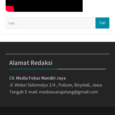
Ca
un
Alamat Redaksi
CV. Media Fokus Mandiri Jaya
Jl. Widuri Sidomulyo 2/4 , Pulisen, Boyolali, Jawa
Tengah
E-mail: mediasuarajateng@gmail.com
Copyright © All rights reserved.