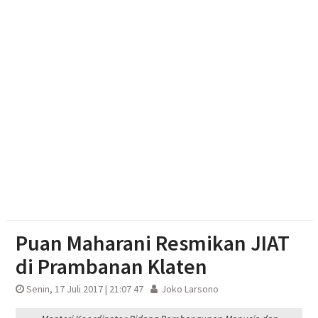
Adaptif
Emak-emak Desa Nepen Antusias Ikuti Lomba
Agustusan 2026
Muktamar Nasyiatul Aisyiyah Pilih 13 Formatur
Periode 2026-2030
Paylater Ancam Ketahanan Keluarga, Literasi
Keuangan jadi Benteng Utama
Puan Maharani Resmikan JIAT
di Prambanan Klaten
Senin, 17 Juli 2017 | 21:07 47
Joko Larsono