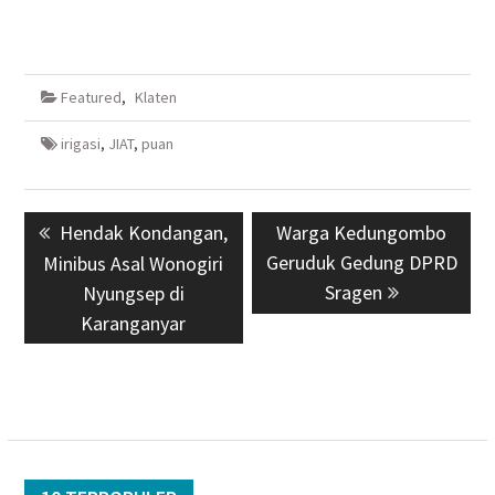
Featured
,
Klaten
irigasi
,
JIAT
,
puan
Navigasi
Previous
Hendak Kondangan,
Next
Warga Kedungombo
pos
post:
Geruduk Gedung DPRD
post:
Minibus Asal Wonogiri
Sragen
Nyungsep di
Karanganyar