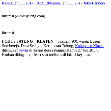
Kamis, 27 Juli 2017 | 16:31 20
Kamis, 27 Juli, 2017
Joko Larsono
ilustrasi (/Fokusjateng.com)
ilustrasi
FOKUS JATENG – KLATEN –
Sukirah (90), warga Dusun
Sumberejo, Desa Sedayu, Kecamatan Tulung,
Kabupaten Klaten
,
ditemukan
tewas
di jurang desa setempat Kamis 27 Juli 2017.
Korban diduga terpeleset saat melintas di lokasi kejadian.