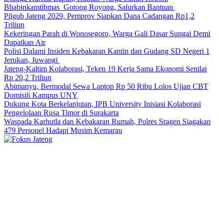
Bhabinkamtibmas Gotong Royong, Salurkan Bantuan
Pilgub Jateng 2029, Pemprov Siapkan Dana Cadangan Rp1,2
Triliun
Kekeringan Parah di Wonosegoro, Warga Gali Dasar Sungai Demi
Dapatkan Air
Polisi Dalami Insiden Kebakaran Kantin dan Gudang SD Negeri 1
Jerukan, Juwangi
Jateng-Kaltim Kolaborasi, Teken 19 Kerja Sama Ekonomi Senilai
Rp 20,2 Triliun
Abimanyu, Bermodal Sewa Laptop Rp 50 Ribu Lolos Ujian CBT
Domisili Kampus UNY
Dukung Kota Berkelanjutan, IPB University Inisiasi Kolaborasi
Pengelolaan Rusa Timor di Surakarta
Waspada Karhutla dan Kebakaran Rumah, Polres Sragen Siagakan
479 Personel Hadapi Musim Kemarau