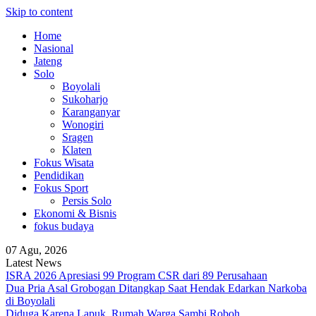
Skip to content
Home
Nasional
Jateng
Solo
Boyolali
Sukoharjo
Karanganyar
Wonogiri
Sragen
Klaten
Fokus Wisata
Pendidikan
Fokus Sport
Persis Solo
Ekonomi & Bisnis
fokus budaya
07 Agu, 2026
Latest News
ISRA 2026 Apresiasi 99 Program CSR dari 89 Perusahaan
Dua Pria Asal Grobogan Ditangkap Saat Hendak Edarkan Narkoba
di Boyolali
Diduga Karena Lapuk, Rumah Warga Sambi Roboh.