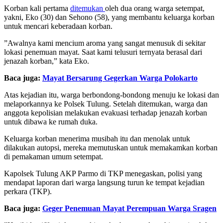
Korban kali pertama
ditemukan
oleh dua orang warga setempat,
yakni, Eko (30) dan Sehono (58), yang membantu keluarga korban
untuk mencari keberadaan korban.
”Awalnya kami mencium aroma yang sangat menusuk di sekitar
lokasi penemuan mayat. Saat kami telusuri ternyata berasal dari
jenazah korban,” kata Eko.
Baca juga:
Mayat Bersarung Gegerkan Warga Polokarto
Atas kejadian itu, warga berbondong-bondong menuju ke lokasi dan
melaporkannya ke Polsek Tulung. Setelah ditemukan, warga dan
anggota kepolisian melakukan evakuasi terhadap jenazah korban
untuk dibawa ke rumah duka.
Keluarga korban menerima musibah itu dan menolak untuk
dilakukan autopsi, mereka memutuskan untuk memakamkan korban
di pemakaman umum setempat.
Kapolsek Tulung AKP Parmo di TKP menegaskan, polisi yang
mendapat laporan dari warga langsung turun ke tempat kejadian
perkara (TKP).
Baca juga:
Geger Penemuan Mayat Perempuan Warga Sragen