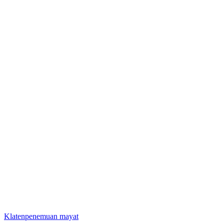
Klaten
penemuan mayat