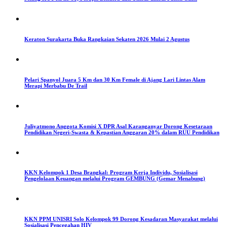
Keraton Surakarta Buka Rangkaian Sekaten 2026 Mulai 2 Agustus
Pelari Spanyol Juara 5 Km dan 30 Km Female di Ajang Lari Lintas Alam
Merapi Merbabu De Trail
Juliyatmono Anggota Komisi X DPR Asal Karanganyar Dorong Kesetaraan
Pendidikan Negeri-Swasta & Kepastian Anggaran 20% dalam RUU Pendidikan
KKN Kelompok 1 Desa Brangkal: Program Kerja Individu, Sosialisasi
Pengelolaan Keuangan melalui Program GEMBUNG (Gemar Menabung)
KKN PPM UNISRI Solo Kelompok 99 Dorong Kesadaran Masyarakat melalui
Sosialisasi Pencegahan HIV