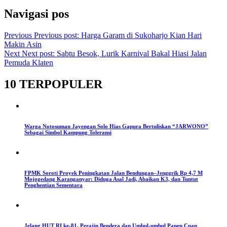
Navigasi pos
Previous
Previous post:
Harga Garam di Sukoharjo Kian Hari
Makin Asin
Next
Next post:
Sabtu Besok, Lurik Karnival Bakal Hiasi Jalan
Pemuda Klaten
10 TERPOPULER
Warga Notosuman Jayengan Solo Hias Gapura Bertuliskan “JARWONO”
Sebagai Simbol Kampung Toleransi
FPMK Soroti Proyek Peningkatan Jalan Bendungan–Jenggrik Rp 4,7 M
Mojogedang Karanganyar: Diduga Asal Jadi, Abaikan K3, dan Tuntut
Penghentian Sementara
Jelang HUT RI ke-81, Perajin Bendera dan Umbul-umbul Panen Cuan